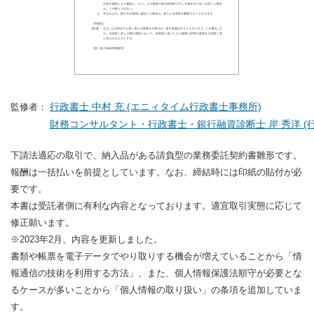
行政書士 中村 充 (エニィタイム行政書士事務所)
監修者：
財務コンサルタント・行政書士・銀行融資診断士 岸 秀洋 (行
下請法適応の取引で、納入品がある請負型の業務委託契約書雛形です。
報酬は一括払いを前提としています。なお、締結時には印紙の貼付が必
要です。
本書は受託者側に有利な内容となっております。適宜取引実態に応じて
修正願います。
※2023年2月、内容を更新しました。
書類や帳票を電子データでやり取りする機会が増えていることから「情
報通信の技術を利用する方法」、また、個人情報保護法順守が必要とな
るケースが多いことから「個人情報の取り扱い」の条項を追加していま
す。