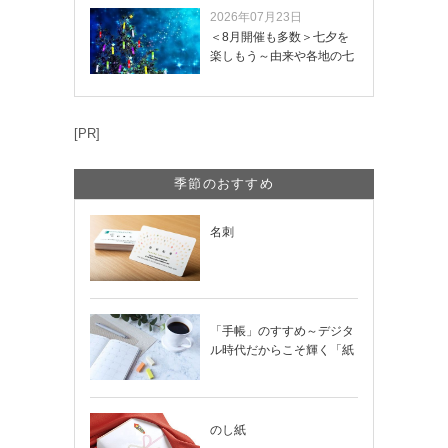
2026年07月23日
＜8月開催も多数＞七夕を
楽しもう～由来や各地の七
夕まつり・おう…
[PR]
季節のおすすめ
名刺
「手帳」のすすめ～デジタ
ル時代だからこそ輝く「紙
の手帳」の使い…
のし紙