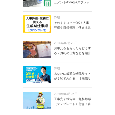
ュメント/Googleスプレッ
ド…
[PR]
そのままコピーOK！人事
評価や目標管理で使える具
体的なプロンプ…
2026年07月28日
お中元をもらったらどうす
る？お礼の仕方などを紹介
[PR]
あなたに最適な転職サイト
が５秒でわかる！【転職サ
イトを無料診断…
2025年03月05日
工事完了報告書：無料雛形
（テンプレート）付き！書
き方や記載項目…