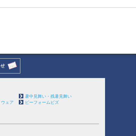
に停止することができるものとします。
うことが困難になったとき
があるとき
暑中見舞い・残暑見舞い
トウェア
ビーフォームビズ
肖像権その他の権利を侵害すること、又は侵害する