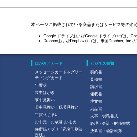
当社は、以下の各号のいずれかの事由が存在すると
（１）お客様が本規約に違反したとき
（２）お客様が会員登録に際し虚偽の事項を記載又
本ページに掲載されている商品またはサービス等の名
（３）お客様が本サービスを利用する者として不適
（４）当社の業務判断により本サービスに関する事
Google ドライブおよびGoogle ドライブロゴは、Go
DropboxおよびDropboxロゴは、米国Dropbox, 
（５）当社が利用する電気通信設備の保守上又は工
（６）当社が利用する電気通信設備に障害が発生し
（７）電気通信事業者又は国外の電気通信事業体が
（８）天災、事変その他の非常事態の発生により、
はがき／カード
ビジネス書類
（９）その他当社の業務の遂行上支障があるとき
メッセージカード＆グリー
契約書
ティングカード
第４条（禁止事項）
見積書
お客様は、本サービスの利用にあたり、次の各号に
年賀状
請求書
喪中はがき
領収書
（１）本サービスにおいて当社が提供する情報及び
寒中見舞い
注文書
（２）有害なコンピュータプログラム等を送信する
暑中見舞い・残暑見舞い
（３）当社若しくは第三者の著作権、商標、その他
納品書
年賀状じまい
おそれのある行為を行うこと
人事・労務書式
（４）当社若しくは第三者を誹謗中傷若しくは差別
お中元・お歳暮 お礼状
経理・会計・財務書式
（５）当社又は第三者の業務を妨害すること
住所録アプリ「宛名印刷決
決算書・会計帳簿
（６）本サービスを、印刷サービス等商用目的で利
定版」