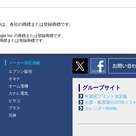
きは、本サービスの全部又は一部の提供を事前の通知を要しないで直ち
は申告等したことが判明したとき
称は、各社の商標または登録商標です。
当であると当社が判断したとき
業の全部又は一部を停止するとき
ogle Inc.の商標または登録商標です。
Inc.の商標または登録商標です。
事上やむを得ないとき
たとき
電気通信サービスの提供を中止すること等により本サービスの提供を行
本サービスの提供が不可能若しくは困難になったとき、又はその可能性
メーカー対応用紙
エプソン販売
オキナ
該当する行為を行わないものとします。
オーム電機
グループサイト
カナレ電気
本サービスのプログラムを改ざんすること
年賀状プリント決定版
ヒサゴ
こと
伝票・帳票発行のTBソフ
一切の知的財産権（著作隣接権を含む）、財産、プライバシー若しくは
プラス
カレンダーBANK
元林
し、又はその名誉若しくは信用を傷つけること
用すること