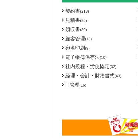
契約書
(218)
見積書
(25)
領収書
(80)
顧客管理
(13)
宛名印刷
(9)
電子帳簿保存法
(10)
社内規程・労使協定
(32)
経理・会計・財務書式
(43)
IT管理
(16)