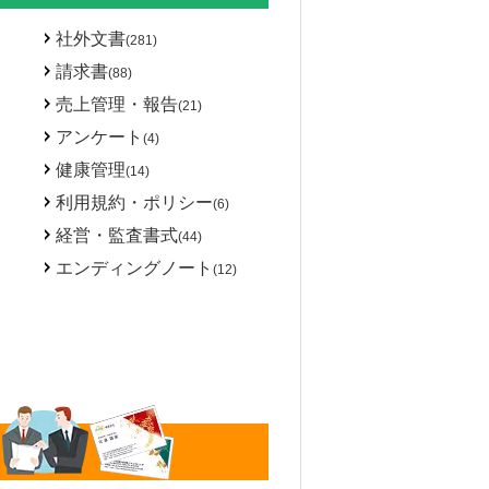
社外文書
(281)
請求書
(88)
売上管理・報告
(21)
アンケート
(4)
健康管理
(14)
利用規約・ポリシー
(6)
経営・監査書式
(44)
エンディングノート
(12)