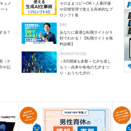
ドキュメ
そのままコピーOK！人事評価
シート
や目標管理で使える具体的なプ
ロンプト集
[PR]
する？
あなたに最適な転職サイトが５
秒でわかる！【転職サイトを無
料診断】
2026年07月23日
形（テ
＜8月開催も多数＞七夕を楽し
方や記
もう～由来や各地の七夕まつ
り・おうち七夕の…