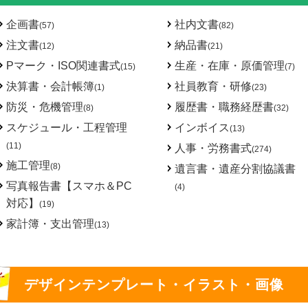
企画書
社内文書
(57)
(82)
注文書
納品書
(12)
(21)
Pマーク・ISO関連書式
生産・在庫・原価管理
(15)
(7)
決算書・会計帳簿
社員教育・研修
(1)
(23)
防災・危機管理
履歴書・職務経歴書
(8)
(32)
スケジュール・工程管理
インボイス
(13)
(11)
人事・労務書式
(274)
施工管理
(8)
遺言書・遺産分割協議書
写真報告書【スマホ＆PC
(4)
対応】
(19)
家計簿・支出管理
(13)
デザインテンプレート・イラスト・画像