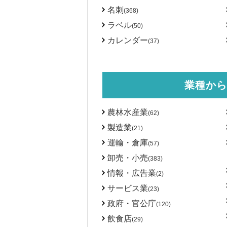
名刺
(368)
ラベル
(50)
カレンダー
(37)
業種から
農林水産業
(62)
製造業
(21)
運輸・倉庫
(57)
卸売・小売
(383)
情報・広告業
(2)
サービス業
(23)
政府・官公庁
(120)
飲食店
(29)