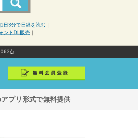
R]1日3分で日経を読む
ォントDL販売
,063点
ebアプリ形式で無料提供