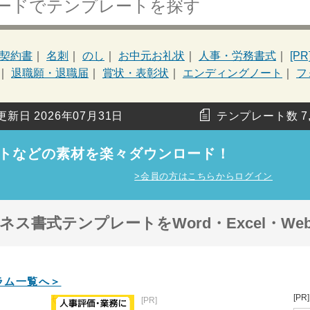
契約書
名刺
のし
お中元お礼状
人事・労務書式
[P
退職願・退職届
賞状・表彰状
エンディングノート
フ
更新日
2026年07月31日
テンプレート数
7
トなどの素材を楽々ダウンロード！
>会員の方はこちらからログイン
ス書式テンプレートをWord・Excel・W
ラム一覧へ＞
[PR]
[PR]