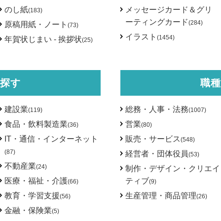
のし紙
メッセージカード＆グリ
(183)
ーティングカード
(284)
原稿用紙・ノート
(73)
イラスト
(1454)
年賀状じまい - 挨拶状
(25)
探す
職種
建設業
総務・人事・法務
(119)
(1007)
食品・飲料製造業
営業
(36)
(80)
IT・通信・インターネット
販売・サービス
(548)
(87)
経営者・団体役員
(53)
不動産業
(24)
制作・デザイン・クリエイ
医療・福祉・介護
ティブ
(66)
(9)
教育・学習支援
生産管理・商品管理
(56)
(26)
金融・保険業
(5)