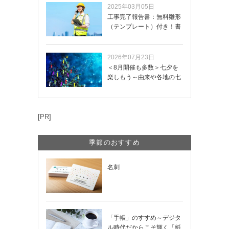
2025年03月05日
工事完了報告書：無料雛形
（テンプレート）付き！書
き方や記載項目…
2026年07月23日
＜8月開催も多数＞七夕を
楽しもう～由来や各地の七
夕まつり・おう…
[PR]
季節のおすすめ
名刺
「手帳」のすすめ～デジタ
ル時代だからこそ輝く「紙