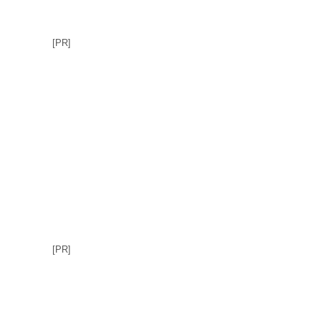
[PR]
[PR]