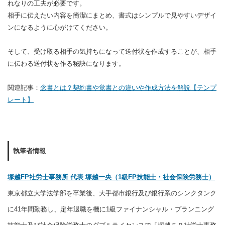
れなりの工夫が必要です。
相手に伝えたい内容を簡潔にまとめ、書式はシンプルで見やすいデザイ
ンになるように心がけてください。
そして、受け取る相手の気持ちになって送付状を作成することが、相手
に伝わる送付状を作る秘訣になります。
関連記事：
念書とは？契約書や覚書との違いや作成方法を解説【テンプ
レート】
執筆者情報
塚越FP社労士事務所 代表 塚越一央（1級FP技能士・社会保険労務士）
東京都立大学法学部を卒業後、大手都市銀行及び銀行系のシンクタンク
に41年間勤務し、定年退職を機に1級ファイナンシャル・プランニング