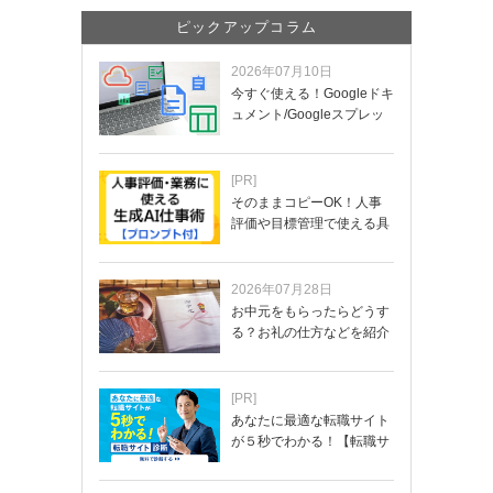
ピックアップコラム
2026年07月10日
今すぐ使える！Googleドキ
ュメント/Googleスプレッ
ド…
[PR]
そのままコピーOK！人事
評価や目標管理で使える具
体的なプロンプ…
2026年07月28日
お中元をもらったらどうす
る？お礼の仕方などを紹介
[PR]
あなたに最適な転職サイト
が５秒でわかる！【転職サ
イトを無料診断…