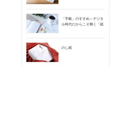
「手帳」のすすめ～デジタ
ル時代だからこそ輝く「紙
の手帳」の使い…
のし紙
2026年（令和8年）カレン
ダー
[PR]
ちょっと変えたい…そんな
時はカスタマイズもできま
す！