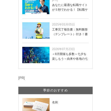
あなたに最適な転職サイト
が５秒でわかる！【転職サ
イトを無料診断…
2025年03月05日
工事完了報告書：無料雛形
（テンプレート）付き！書
き方や記載項目…
2026年07月23日
＜8月開催も多数＞七夕を
楽しもう～由来や各地の七
夕まつり・おう…
[PR]
季節のおすすめ
名刺