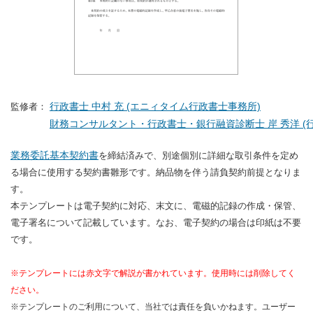
行政書士 中村 充 (エニィタイム行政書士事務所)
監修者：
財務コンサルタント・行政書士・銀行融資診断士 岸 秀洋 (行
業務委託基本契約書
を締結済みで、別途個別に詳細な取引条件を定め
る場合に使用する契約書雛形です。納品物を伴う請負契約前提となりま
す。
本テンプレートは電子契約に対応、末文に、電磁的記録の作成・保管、
電子署名について記載しています。なお、電子契約の場合は印紙は不要
です。
※テンプレートには赤文字で解説が書かれています。使用時には削除してく
ださい。
※テンプレートのご利用について、当社では責任を負いかねます。ユーザー