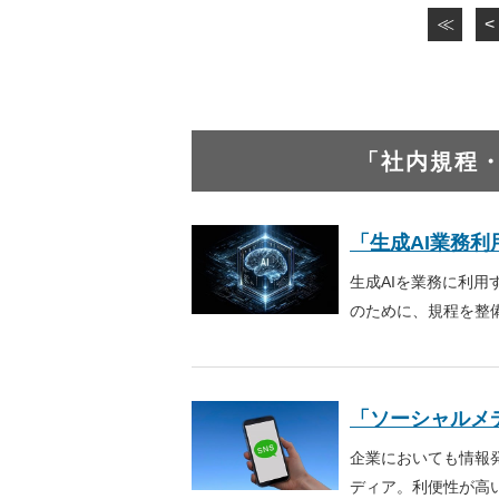
≪
<
「社内規程
「生成AI業務
生成AIを業務に利
のために、規程を整
「ソーシャルメ
企業においても情報
ディア。利便性が高