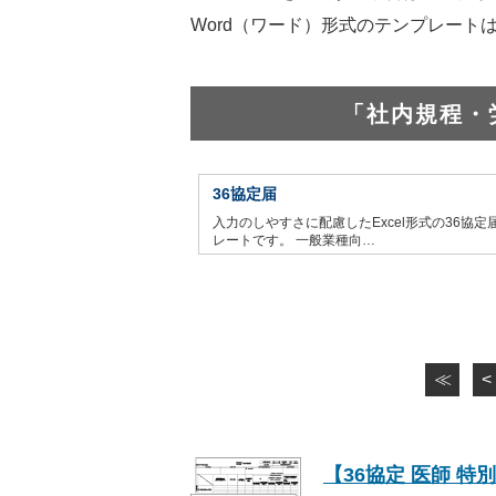
Word（ワード）形式のテンプレート
「社内規程・
36協定届
入力のしやすさに配慮したExcel形式の36協定
レートです。 一般業種向…
≪
<
【36協定 医師 特