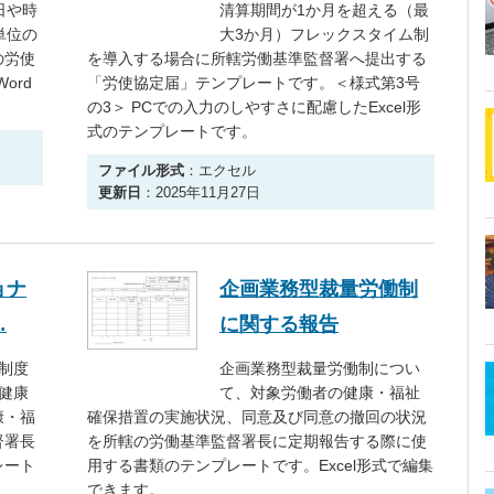
日や時
清算期間が1か月を超える（最
単位の
大3か月）フレックスタイム制
の労使
を導入する場合に所轄労働基準監督署へ提出する
ord
「労使協定届」テンプレートです。＜様式第3号
の3＞ PCでの入力のしやすさに配慮したExcel形
式のテンプレートです。
ファイル形式
：エクセル
更新日
：2025年11月27日
ョナ
企画業務型裁量労働制
…
に関する報告
制度
企画業務型裁量労働制につい
健康
て、対象労働者の健康・福祉
康・福
確保措置の実施状況、同意及び同意の撤回の状況
督署長
を所轄の労働基準監督署長に定期報告する際に使
レート
用する書類のテンプレートです。Excel形式で編集
できます。