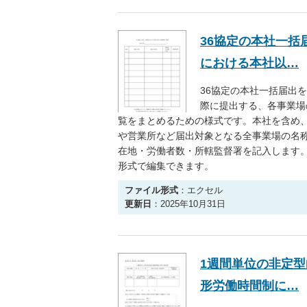
36協定の本社一括
における本社以…
36協定の本社一括届出
際に提出する、各事業場
覧をまとめるための様式です。本社を含め
や営業所など届出対象となる全事業場の名
在地・労働者数・所轄監督署を記入します。E
形式で編集できます。
ファイル形式
：エクセル
更新日
：2025年10月31日
1週間単位の非定型
形労働時間制に…