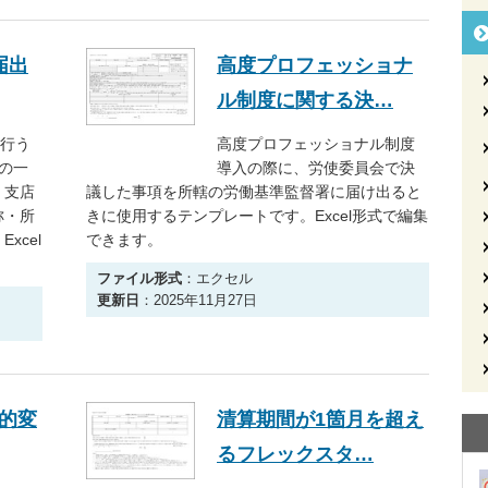
届出
高度プロフェッショナ
ル制度に関する決…
を行う
高度プロフェッショナル制度
の一
導入の際に、労使委員会で決
、支店
議した事項を所轄の労働基準監督署に届け出ると
称・所
きに使用するテンプレートです。Excel形式で編集
xcel
できます。
ファイル形式
：エクセル
更新日
：2025年11月27日
的変
清算期間が1箇月を超え
るフレックスタ…