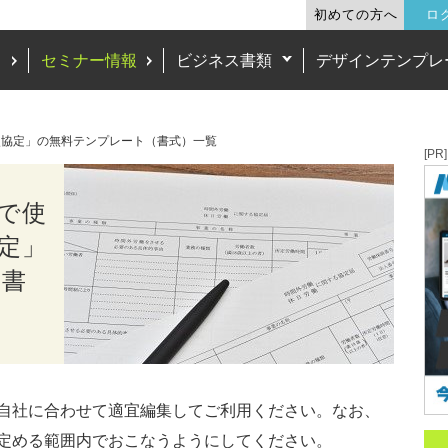
初めての方へ
ロ
ド
セミナー情報
ビジネス書類
デザインテンプレ
使協定」の無料テンプレート（書式）一覧
[PR]
で使
定」
（書
自社に合わせて適宜編集してご利用ください。なお、
定める範囲内でおこなうようにしてください。