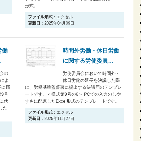
形式。
ファイル形式
：エクセル
更新日
：2025年04月09日
労働
時間外労働・休日労働
…
に関する労使委員…
会の
労使委員会において時間外・
数によ
休日労働の延長を決議した際
長に届
に、労働基準監督署に提出する決議届のテンプレ
9号
ートです。＜様式第9号の6＞ PCでの入力のしや
に代
すさに配慮したExcel形式のテンプレートです。
した
ファイル形式
：エクセル
更新日
：2025年11月27日