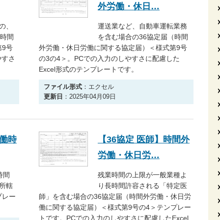
外労働・休日…
の、
運送業など、自動車運転業務
（時間
を含む場合の36協定届（時間
9号
外労働・休日労働に関する協定届）＜様式第9号
やすさ
の3の4＞。PCでの入力のしやすさに配慮した
Excel形式のテンプレートです。
ファイル形式
：エクセル
更新日
：2025年04月09日
働時
【36協定 医師】時間外
労働・休日労…
時間
残業時間の上限が一般業種よ
所轄
り長時間許容される「特定医
プレー
師」を含む場合の36協定届（時間外労働・休日労
働に関する協定届）＜様式第9号の4＞テンプレー
トです。PCでの入力のしやすさに配慮したExcel