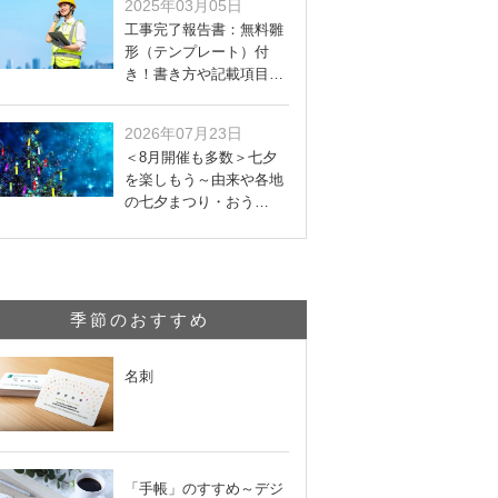
2025年03月05日
工事完了報告書：無料雛
形（テンプレート）付
き！書き方や記載項目…
2026年07月23日
＜8月開催も多数＞七夕
を楽しもう～由来や各地
の七夕まつり・おう…
季節のおすすめ
名刺
「手帳」のすすめ～デジ