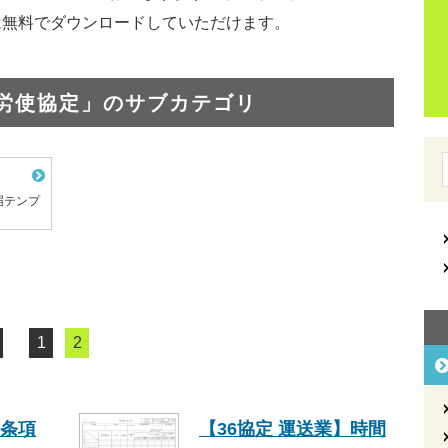
は無料でダウンロードしていただけます。
労使協定」のサブカテゴリ
届テンプ
1
2
別条項
【36協定 運送業】時間