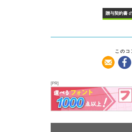
贈与契約書 
このコ
[PR]