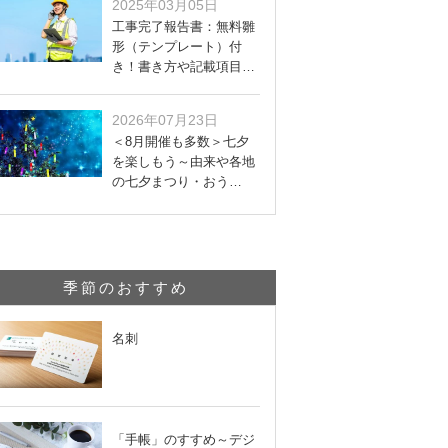
2025年03月05日
工事完了報告書：無料雛
形（テンプレート）付
き！書き方や記載項目…
2026年07月23日
＜8月開催も多数＞七夕
を楽しもう～由来や各地
の七夕まつり・おう…
季節のおすすめ
名刺
「手帳」のすすめ～デジ