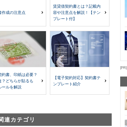
賃貸借契約書とは？記載内
書作成の注意点
容や注意点を解説！【テン
プレート付】
[PR]
契約書、印紙は必要？
【電子契約対応】契約書テ
は？どちらが貼るも
ンプレート紹介
ルールを解説
関連カテゴリ