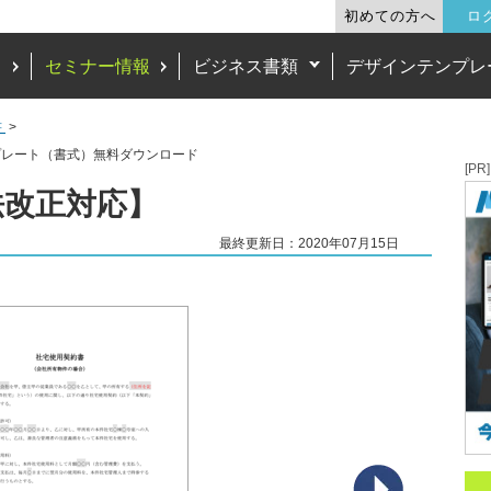
初めての方へ
ロ
ド
セミナー情報
ビジネス書類
デザインテンプレ
書
プレート（書式）無料ダウンロード
[PR]
法改正対応】
最終更新日：2020年07月15日