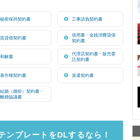
秘密保持契約書
工事請負契約書
借用書・金銭消費貸借
賃貸借契約書
契約書
代理店契約書・販売委
和解書
託契約書
著作権契約書
派遣契約書
結婚（婚前）契約書・
離婚協議書
テンプレートをDLするなら！