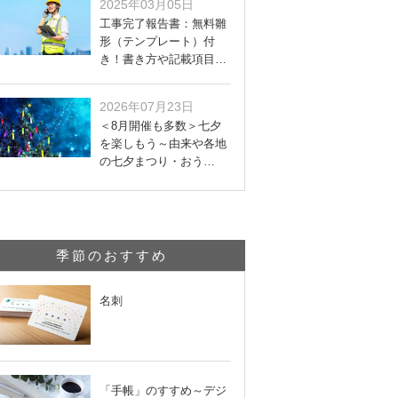
2025年03月05日
工事完了報告書：無料雛
形（テンプレート）付
き！書き方や記載項目…
2026年07月23日
＜8月開催も多数＞七夕
を楽しもう～由来や各地
の七夕まつり・おう…
季節のおすすめ
名刺
「手帳」のすすめ～デジ