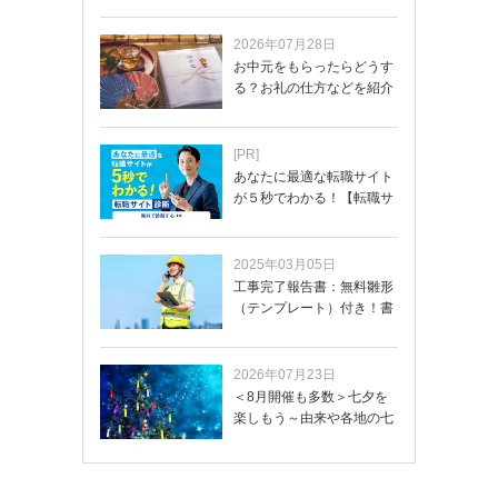
2026年07月28日
お中元をもらったらどうす
る？お礼の仕方などを紹介
[PR]
あなたに最適な転職サイト
が５秒でわかる！【転職サ
イトを無料診断…
2025年03月05日
工事完了報告書：無料雛形
（テンプレート）付き！書
き方や記載項目…
2026年07月23日
＜8月開催も多数＞七夕を
楽しもう～由来や各地の七
夕まつり・おう…