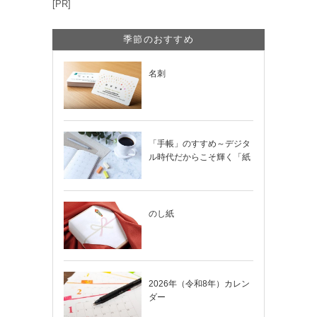
[PR]
季節のおすすめ
名刺
「手帳」のすすめ～デジタ
ル時代だからこそ輝く「紙
の手帳」の使い…
のし紙
2026年（令和8年）カレン
ダー