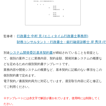
行政書士 中村 充 (エニィタイム行政書士事務所)
監修者：
財務コンサルタント・行政書士・銀行融資診断士 岸 秀洋 (行
システム開発委託基本契約書
別途
が締結されていることを前提とし
て、個別の案件ごとに業務内容、契約金額、開発対象システムの概要な
どを定めるための個別契約書テンプレートです。
業務内容や開発システムの概要など、基本契約に記載のない事項をこの
個別契約書で定めます。
電子契約／書面契約両方に対応しています。適宜取引内容に応じ修正し
てご利用ください。
※テンプレートには赤文字で解説が書かれています。使用時には削除してく
ださい。