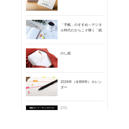
「手帳」のすすめ～デジタ
ル時代だからこそ輝く「紙
の手帳」の使い…
のし紙
2026年（令和8年）カレン
ダー
[PR]
ちょっと変えたい…そんな
時はカスタマイズもできま
す！