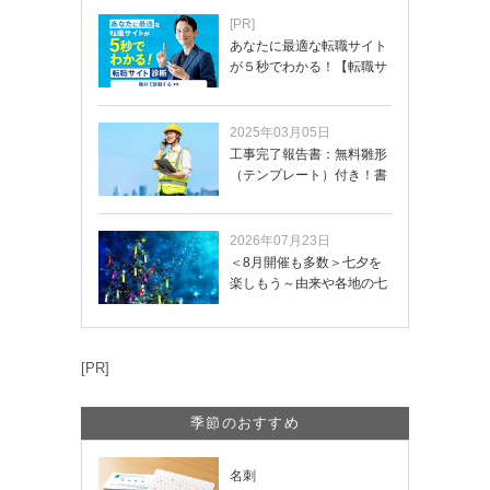
[PR]
あなたに最適な転職サイト
が５秒でわかる！【転職サ
イトを無料診断…
2025年03月05日
工事完了報告書：無料雛形
（テンプレート）付き！書
き方や記載項目…
2026年07月23日
＜8月開催も多数＞七夕を
楽しもう～由来や各地の七
夕まつり・おう…
[PR]
季節のおすすめ
名刺