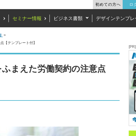
初めての方へ
ロ
ド
セミナー情報
ビジネス書類
デザインテンプレ
書
意点【テンプレート付】
[PR]
をふまえた労働契約の注意点