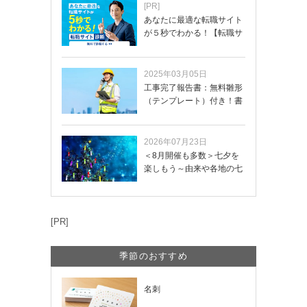
[PR]
あなたに最適な転職サイト
が５秒でわかる！【転職サ
イトを無料診断…
2025年03月05日
工事完了報告書：無料雛形
（テンプレート）付き！書
き方や記載項目…
2026年07月23日
＜8月開催も多数＞七夕を
楽しもう～由来や各地の七
夕まつり・おう…
[PR]
季節のおすすめ
名刺