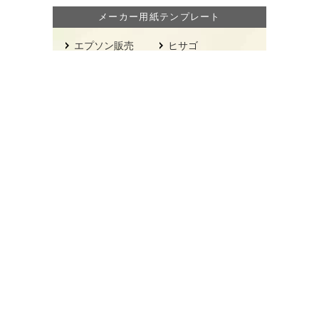
メーカー用紙テンプレート
エプソン販売
ヒサゴ
オキナ
プラス
オーム電機
元林
カナレ電気
Webアプリで簡単デザイン！
オキナ
カナレ電気
ヒサゴ
元林
プラス
[PR]