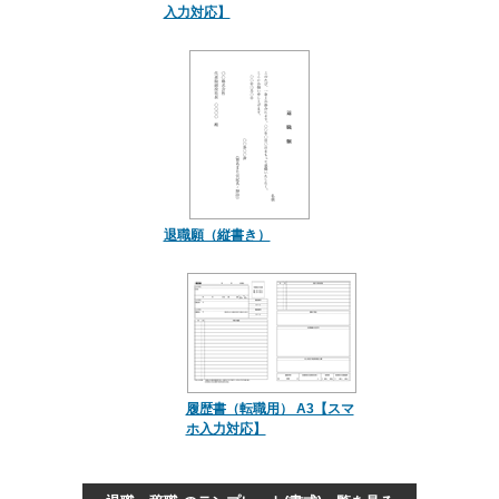
入力対応】
退職願（縦書き）
履歴書（転職用） A3【スマ
ホ入力対応】