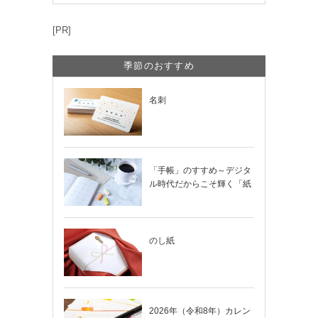
[PR]
季節のおすすめ
名刺
「手帳」のすすめ～デジタ
ル時代だからこそ輝く「紙
の手帳」の使い…
のし紙
2026年（令和8年）カレン