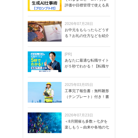
評価や目標管理で使える具
体的なプロンプ…
2026年07月28日
お中元をもらったらどうす
る？お礼の仕方などを紹介
[PR]
あなたに最適な転職サイト
が５秒でわかる！【転職サ
イトを無料診断…
2025年03月05日
工事完了報告書：無料雛形
（テンプレート）付き！書
き方や記載項目…
2026年07月23日
＜8月開催も多数＞七夕を
楽しもう～由来や各地の七
夕まつり・おう…