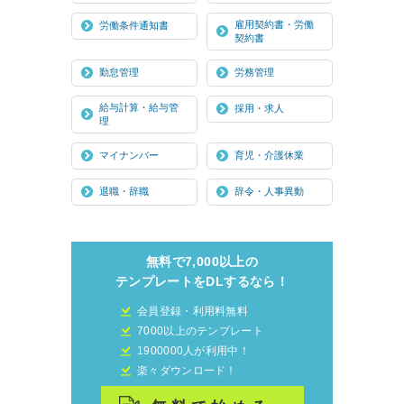
雇用契約書・労働
労働条件通知書
契約書
勤怠管理
労務管理
給与計算・給与管
採用・求人
理
マイナンバー
育児・介護休業
退職・辞職
辞令・人事異動
無料で7,000以上の
テンプレートをDLするなら！
会員登録・利用料無料
7000以上のテンプレート
1900000人が利用中！
楽々ダウンロード！