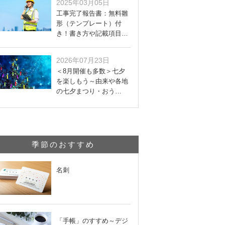
2025年03月05日
工事完了報告書：無料雛
形（テンプレート）付
き！書き方や記載項目…
2026年07月23日
＜8月開催も多数＞七夕
を楽しもう～由来や各地
の七夕まつり・おう…
季節のおすすめ
名刺
「手帳」のすすめ～デジ