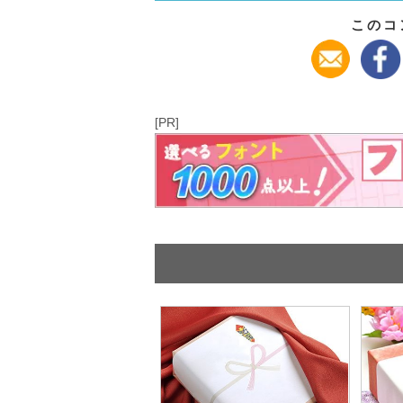
このコ
[PR]