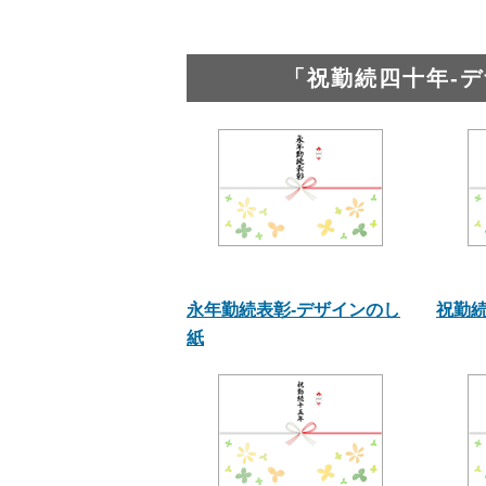
「祝勤続四十年-
永年勤続表彰-デザインのし
祝勤続
紙