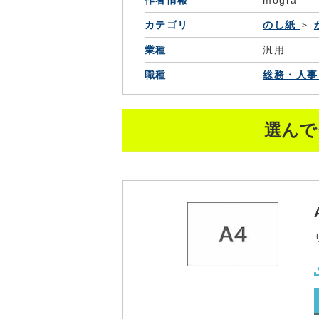
作者情報
mogra
カテゴリ
のし紙
業種
汎用
職種
総務・人事
選んで