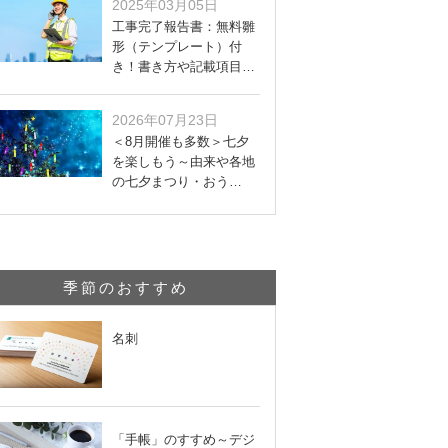
2025年03月05日
工事完了報告書：無料雛
形（テンプレート）付
き！書き方や記載項目…
2026年07月23日
＜8月開催も多数＞七夕
を楽しもう～由来や各地
の七夕まつり・おう…
季節のおすすめ
名刺
「手帳」のすすめ～デジ