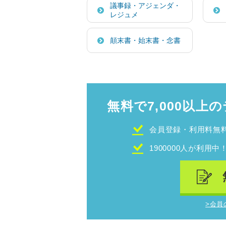
議事録・アジェンダ・
レジュメ
顛末書・始末書・念書
無料で7,000以上の
会員登録・利用料無
1900000人が利用中
>会員