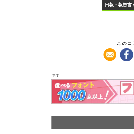
日報・報告書 
このコ
[PR]