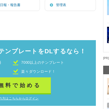
日報・報告書
管理表
テンプレートをDLするなら！
[PR]
料
7000以上のテンプレート
！
楽々ダウンロード！
無料で始める
の方はこちらからログイン