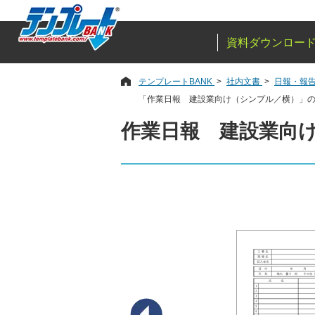
資料ダウンロー
テンプレートBANK
社内文書
日報・報
「作業日報 建設業向け（シンプル／横）」
作業日報 建設業向