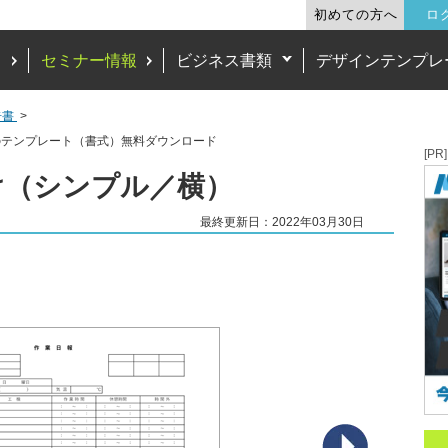
初めての方へ
ロ
ド
セミナー情報
ビジネス書類
デザインテンプレ
告書
のテンプレート（書式）無料ダウンロード
[PR]
け（シンプル／横）
最終更新日：2022年03月30日