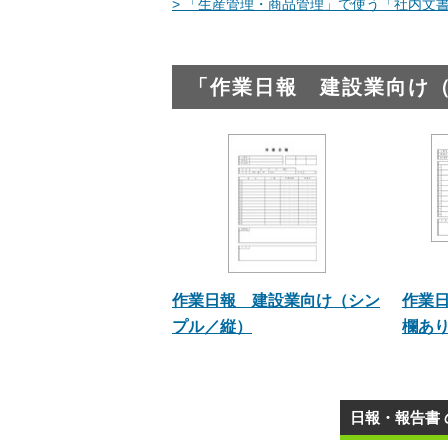
> 「生産管理・商品管理」で使う「社内文書
「作業日報 建設業向け
作業日報 建設業向け（シン
作業
プル／縦）
欄あり
日報・報告書 