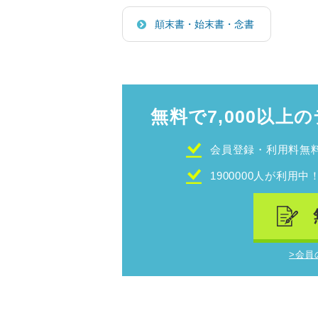
顛末書・始末書・念書
無料で7,000以上の
会員登録・利用料無
1900000人が利用中
>会員