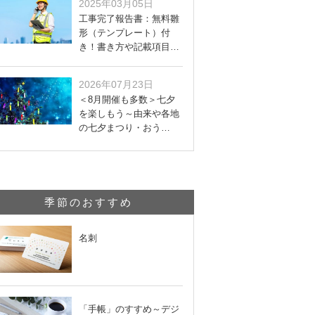
2025年03月05日
工事完了報告書：無料雛
形（テンプレート）付
き！書き方や記載項目…
2026年07月23日
＜8月開催も多数＞七夕
を楽しもう～由来や各地
の七夕まつり・おう…
季節のおすすめ
名刺
「手帳」のすすめ～デジ