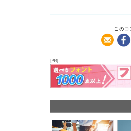
このコ
[PR]