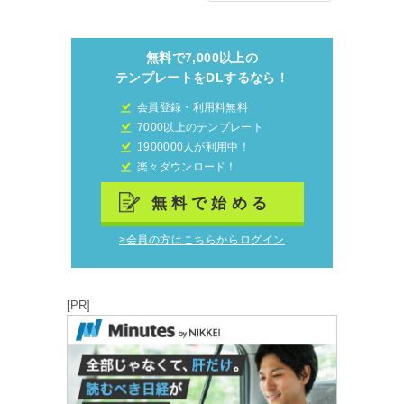
無料で7,000以上の
テンプレートをDLするなら！
会員登録・利用料無料
7000以上のテンプレート
1900000人が利用中！
楽々ダウンロード！
無料で始める
>会員の方はこちらからログイン
[PR]