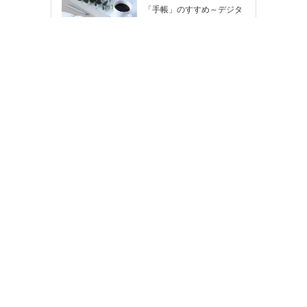
「手帳」のすすめ～デジタ
ル時代だからこそ輝く「紙
の手帳」の使い…
のし紙
2026年（令和8年）カレン
ダー
[PR]
ちょっと変えたい…そんな
時はカスタマイズもできま
す！
メーカー用紙テンプレート