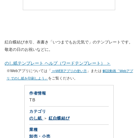
紅白蝶結び水引、表書き「いつまでもお元気で」のテンプレートです。
敬老の日のお祝いなどに。
のし紙テンプレート ヘルプ（ワードテンプレート） ＞
※Webアプリについては「
」または
>>WEBアプリの使い方
解説動画「Webアプ
をご覧ください。
リ でのし紙を印刷しよう」
作者情報
TB
カテゴリ
のし紙
紅白蝶結び
業種
卸売・小売