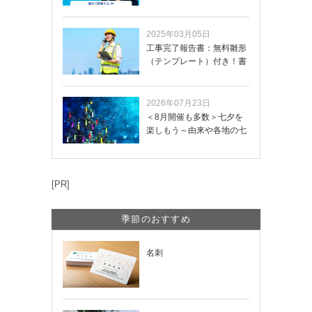
イトを無料診断…
2025年03月05日
工事完了報告書：無料雛形
（テンプレート）付き！書
き方や記載項目…
2026年07月23日
＜8月開催も多数＞七夕を
楽しもう～由来や各地の七
夕まつり・おう…
[PR]
季節のおすすめ
名刺