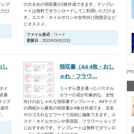
テンプ
の大きめの領収書が2枚作成できます。テンプレ
ただけ
ートは無料でダウンロードしてご利用いただけま
す。エステ・ネイルサロンや女性向け雑貨店など
にオススメ。
ファイル形式
：ワード
更新日
：2022年04月22日
おし
領収書（A4 4枚・おし
[PR]
ゃれ・フラワ…
タイ
うっすら透き通ったパステル
収書
カラーの花が印象的な、女性
サイズ
向けのおしゃれな領収書テンプレート。A4サイズ
作成可
の用紙から横長の領収書が4枚分作成でき、店名
す。
やロゴ入れなどワードで自由に編集できます。エ
ステ・ネイルサロンや美容院、フラワーショップ
におすすめです。テンプレートは無料でダウンロ