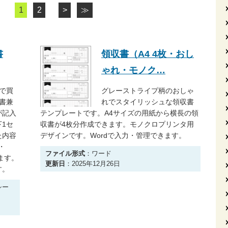
1
2
>
≫
書
領収書（A4 4枚・おし
ゃれ・モノク…
で買
グレーストライプ柄のおしゃ
書兼
れでスタイリッシュな領収書
が記入
テンプレートです。A4サイズの用紙から横長の領
1セ
収書が4枚分作成できます。モノクロプリンタ用
た内容
デザインです。Wordで入力・管理できます。
・
ファイル形式
：ワード
ます。
更新日
：2025年12月26日
す。
シー