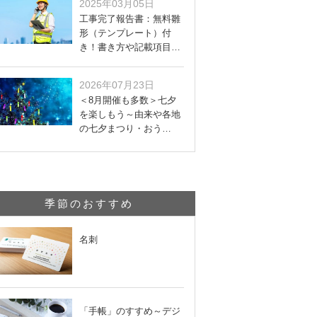
2025年03月05日
工事完了報告書：無料雛
形（テンプレート）付
き！書き方や記載項目…
2026年07月23日
＜8月開催も多数＞七夕
を楽しもう～由来や各地
の七夕まつり・おう…
季節のおすすめ
名刺
「手帳」のすすめ～デジ