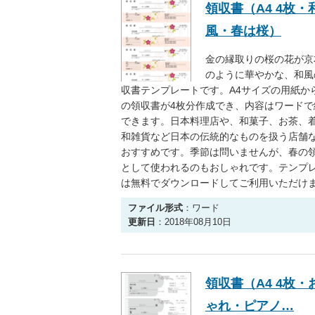
領収書（A4 4枚・
風・春は桜）
金の縁取りの桜の花が京
のように華やかな、和風
収書テンプレートです。A4サイズの用紙か
の領収書が4枚分作成でき、内容はワードで
できます。日本料理店や、和菓子、お茶、
和雑貨など日本の伝統的なものを扱う店舗
おすすめです。季節は問いませんが、春の
として使われるのもおしゃれです。テンプ
は無料でダウンロードしてご利用いただけ
ファイル形式
：ワード
更新日
：2018年08月10日
領収書（A4 4枚・
ゃれ・ピアノ…