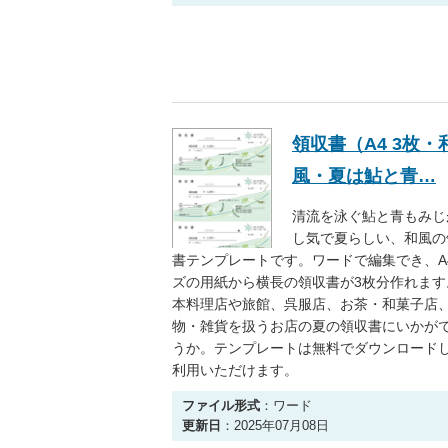
領収書（A4 3枚・
風・夏は鮎と青…
清流を泳ぐ鮎と青もみじ
し気で夏らしい、和風の
書テンプレートです。ワードで編集でき、A
ズの用紙から横長の領収書が3枚分作れます
本料理店や旅館、呉服店、お茶・和菓子店
物・雑貨を扱うお店の夏の領収書にいかが
うか。テンプレートは無料でダウンロード
利用いただけます。
ファイル形式
：ワード
更新日
：2025年07月08日