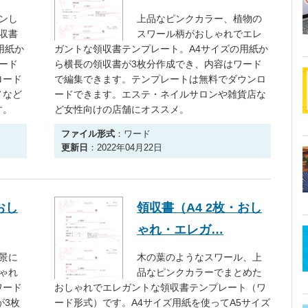
ンし
上品なピンクカラー、植物の
収書
スワール柄がおしゃれでエレ
用紙か
ガントな領収書テンプレート。A4サイズの用紙か
ード
ら横長の領収書が3枚分作成でき、内容はワード
ロード
で編集できます。テンプレートは無料でダウンロ
ノなど
ードできます。エステ・ネイルサロンや雑貨店な
す。
ど女性向けの店舗にオススメ。
ファイル形式
：ワード
更新日
：2022年04月22日
おし
領収書（A4 2枚・おし
ゃれ・エレガ…
景に
木の葉のようなスワール、上
ゃれ
品なピンクカラーでまとめた
ワード
おしゃれでエレガントな領収書テンプレート（ワ
が3枚
ード形式）です。A4サイズ用紙を使ってA5サイズ