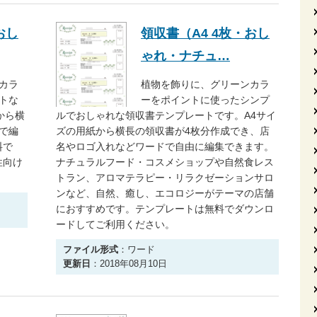
おし
領収書（A4 4枚・おし
ゃれ・ナチュ…
カラ
植物を飾りに、グリーンカラ
トな
ーをポイントに使ったシンプ
から横
ルでおしゃれな領収書テンプレートです。A4サイ
で編
ズの用紙から横長の領収書が4枚分作成でき、店
料で
名やロゴ入れなどワードで自由に編集できます。
性向け
ナチュラルフード・コスメショップや自然食レス
トラン、アロマテラピー・リラクゼーションサロ
ンなど、自然、癒し、エコロジーがテーマの店舗
におすすめです。テンプレートは無料でダウンロ
ードしてご利用ください。
ファイル形式
：ワード
更新日
：2018年08月10日