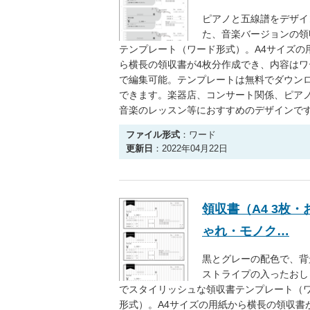
ピアノと五線譜をデザイ
た、音楽バージョンの領
テンプレート（ワード形式）。A4サイズの
ら横長の領収書が4枚分作成でき、内容はワ
で編集可能。テンプレートは無料でダウン
できます。楽器店、コンサート関係、ピア
音楽のレッスン等におすすめのデザインで
ファイル形式
：ワード
更新日
：2022年04月22日
領収書（A4 3枚・
ゃれ・モノク…
黒とグレーの配色で、背
ストライプの入ったおし
でスタイリッシュな領収書テンプレート（
形式）。A4サイズの用紙から横長の領収書