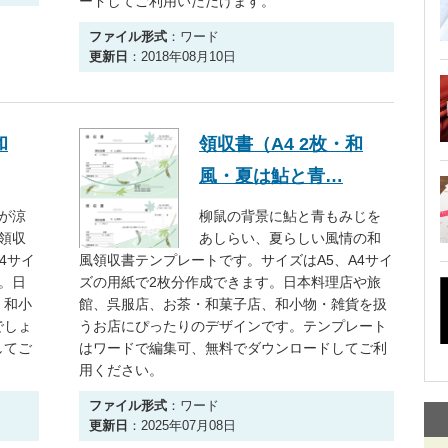
ードしてご利用いただけます。
ファイル形式
：ワード
更新日
：2018年08月10日
和
領収書（A4 2枚・和
風・夏は鮎と青…
が涼
柳鼠の背景に鮎と青もみじを
領収
あしらい、夏らしい風情の和
4サイ
風領収書テンプレートです。サイズはA5、A4サイ
。日
ズの用紙で2枚分作成できます。日本料理店や旅
、和小
館、呉服店、お茶・和菓子店、和小物・雑貨を扱
でしょ
うお店にぴったりのデザインです。テンプレート
してご
はワードで編集可、無料でダウンロードしてご利
用ください。
ファイル形式
：ワード
更新日
：2025年07月08日