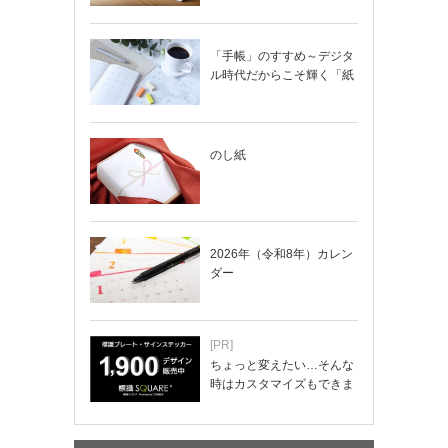
「手帳」のすすめ～デジタ
ル時代だからこそ輝く「紙
の手帳」の使い…
のし紙
2026年（令和8年）カレン
ダー
[PR]
ちょっと変えたい…そんな
時はカスタマイズもできま
す！