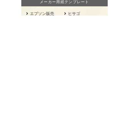
メーカー用紙テンプレート
エプソン販売
ヒサゴ
オキナ
プラス
オーム電機
元林
カナレ電気
Webアプリで簡単デザイン！
オキナ
カナレ電気
ヒサゴ
元林
プラス
[PR]
初めての方へ
お問い合わせ
サイトマップ
会社案内