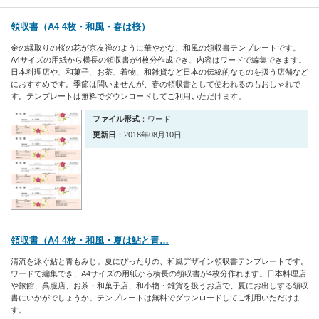
領収書（A4 4枚・和風・春は桜）
金の縁取りの桜の花が京友禅のように華やかな、和風の領収書テンプレートです。
A4サイズの用紙から横長の領収書が4枚分作成でき、内容はワードで編集できます。
日本料理店や、和菓子、お茶、着物、和雑貨など日本の伝統的なものを扱う店舗など
におすすめです。季節は問いませんが、春の領収書として使われるのもおしゃれで
す。テンプレートは無料でダウンロードしてご利用いただけます。
ファイル形式
：ワード
更新日
：2018年08月10日
領収書（A4 4枚・和風・夏は鮎と青…
清流を泳ぐ鮎と青もみじ。夏にぴったりの、和風デザイン領収書テンプレートです。
ワードで編集でき、A4サイズの用紙から横長の領収書が4枚分作れます。日本料理店
や旅館、呉服店、お茶・和菓子店、和小物・雑貨を扱うお店で、夏にお出しする領収
書にいかがでしょうか。テンプレートは無料でダウンロードしてご利用いただけま
す。