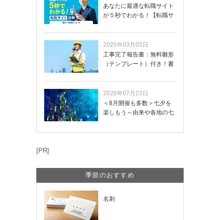
あなたに最適な転職サイト
が５秒でわかる！【転職サ
イトを無料診断…
2025年03月05日
工事完了報告書：無料雛形
（テンプレート）付き！書
き方や記載項目…
2026年07月23日
＜8月開催も多数＞七夕を
楽しもう～由来や各地の七
夕まつり・おう…
[PR]
季節のおすすめ
名刺