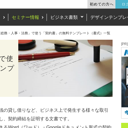
初めての方へ
ロ
ド
セミナー情報
ビジネス書類
デザインテンプレ
「総務・人事・法務」で使う「契約書」の無料テンプレート（書式）一覧
[PR]
で使
テンプ
銭の貸し借りなど、ビジネス上で発生する様々な取引
し、契約締結を証明する文書です。
Word（ワード）・Googleドキュメント形式の契約