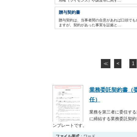
用権（ライセンス）や譲渡等に関す…
贈与契約書
贈与契約は、当事者間の合意があれば口頭でも
ますが、契約があった事実を証拠と…
≪
<
1
業務委託契約書（
任）
業務を第三者に委任する
に締結する業務委託契約
ンプレートです。
ファイル形式
：ワード