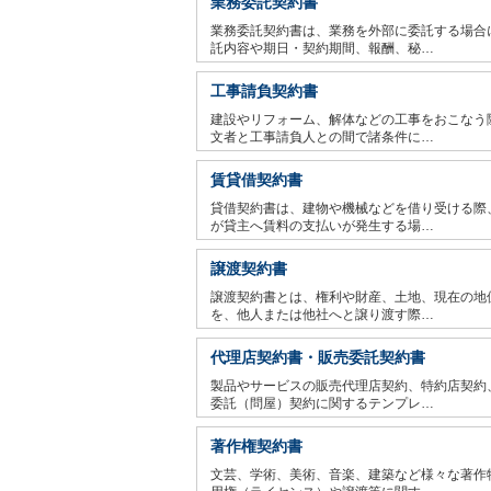
業務委託契約書
業務委託契約書は、業務を外部に委託する場合
託内容や期日・契約期間、報酬、秘…
工事請負契約書
建設やリフォーム、解体などの工事をおこなう
文者と工事請負人との間で諸条件に…
賃貸借契約書
貸借契約書は、建物や機械などを借り受ける際
が貸主へ賃料の支払いが発生する場…
譲渡契約書
譲渡契約書とは、権利や財産、土地、現在の地
を、他人または他社へと譲り渡す際…
代理店契約書・販売委託契約書
製品やサービスの販売代理店契約、特約店契約
委託（問屋）契約に関するテンプレ…
著作権契約書
文芸、学術、美術、音楽、建築など様々な著作