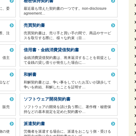
秘密保持契約書
に、委
最近最も増えた契約書の一つです。non-disclosure
agreement…
売買契約書
際、注
売買契約書は、売り手と買い手の間で、商品やサービ
スを取引する際に、様々な約束（目…
借用書・金銭消費貸借契約書
、借主
金銭消費貸借契約書は、将来返済することを前提とし
て金銭の貸し借りが発生した場合に…
和解書
位など
和解契約書とは、争い事をしていたお互いが譲歩して
争いを終結、和解したことを証明す…
ソフトウェア開発契約書
、販売
ソフトウェアの開発を請け負う際に、著作権・秘密保
持などの基本規定を定めた契約書や…
派遣契約書
物の使
労働者を派遣する場合に、派遣をおこなう側・受ける