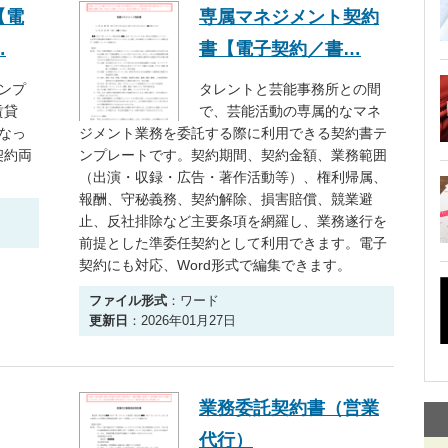
【電
専属マネジメント契約
…
書【電子契約／書…
ンプ
タレントと芸能事務所との間
賃貸
で、芸能活動の専属的なマネ
なっ
ジメント業務を委託する際に利用できる契約書テ
契約両
ンプレートです。契約期間、契約金額、業務範囲
（出演・収録・広告・著作活動等）、権利帰属、
報酬、守秘義務、契約解除、損害賠償、競業避
止、反社排除など主要条項を網羅し、業務遂行を
前提とした準委任契約として利用できます。電子
契約にも対応、Word形式で編集できます。
ファイル形式
：ワード
更新日
：2026年01月27日
業務委託契約書（営業
代行）