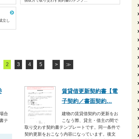
側双方で取り交わす契約書のテンプ…
成立し
2
3
4
5
>
≫
委
賃貸借更新契約書【電
子契約／書面契約…
場合
建物の賃貸借契約の更新をお
書テ
こなう際、貸主・借主の間で
取り交わす契約書テンプレートです。同一条件で
契約更新をおこなう内容になっています。後文