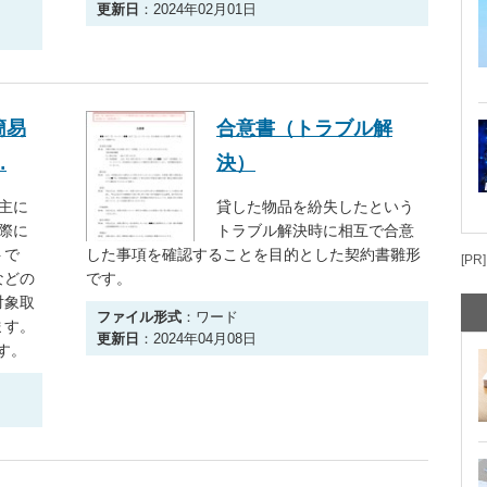
更新日
：2024年02月01日
簡易
合意書（トラブル解
…
決）
主に
貸した物品を紛失したという
際に
トラブル解決時に相互で合意
トで
した事項を確認することを目的とした契約書雛形
[PR]
などの
です。
対象取
ファイル形式
：ワード
ます。
更新日
：2024年04月08日
す。