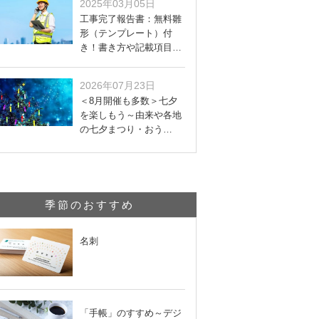
2025年03月05日
工事完了報告書：無料雛
形（テンプレート）付
き！書き方や記載項目…
2026年07月23日
＜8月開催も多数＞七夕
を楽しもう～由来や各地
の七夕まつり・おう…
季節のおすすめ
名刺
「手帳」のすすめ～デジ