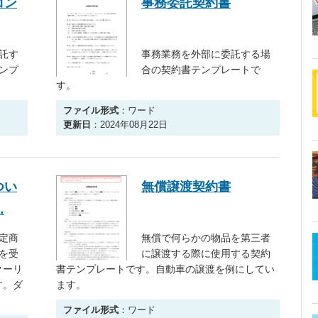
コン
事務委託契約書
託す
事務業務を外部に委託する場
ンプ
合の契約書テンプレートで
す。
ファイル形式
：ワード
更新日
：2024年08月22日
つい
無償譲渡契約書
…
定商
無償で何らかの物品を第三者
を受
に譲渡する際に使用する契約
クーリ
書テンプレートです。自動車の譲渡を例にしてい
す。ダ
ます。
ファイル形式
：ワード