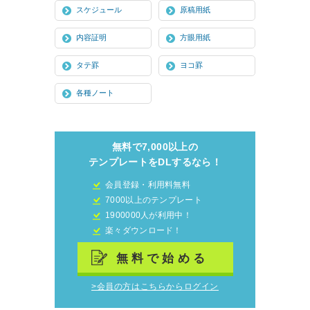
スケジュール
原稿用紙
内容証明
方眼用紙
タテ罫
ヨコ罫
各種ノート
無料で7,000以上の
テンプレートをDLするなら！
会員登録・利用料無料
7000以上のテンプレート
1900000人が利用中！
楽々ダウンロード！
無料で始める
>会員の方はこちらからログイン