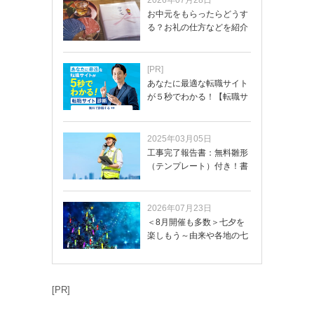
お中元をもらったらどうす
る？お礼の仕方などを紹介
[PR]
あなたに最適な転職サイト
が５秒でわかる！【転職サ
イトを無料診断…
2025年03月05日
工事完了報告書：無料雛形
（テンプレート）付き！書
き方や記載項目…
2026年07月23日
＜8月開催も多数＞七夕を
楽しもう～由来や各地の七
夕まつり・おう…
[PR]