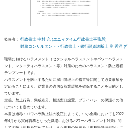
行政書士 中村 充 (エニィタイム行政書士事務所)
監修者：
財務コンサルタント・行政書士・銀行融資診断士 岸 秀洋 (行
職場におけるハラスメント（セクシャルハラスメントやパワーハラスメ
ント、マタニティハラスメント等）対策のためのハラスメント防止規程
テンプレートです。
ハラスメントを防止するために雇用管理上の措置等に関して必要事項を
定めることにより、従業員の適切な就業環境を確保することを目的とし
ています。
定義、禁止行為、懲戒処分、相談窓口設置、プライバシーの保護その他
についても定めています。
本書は通称：パワハラ防止法の改正によって、中小企業においても2022
年4月から実施義務となった職場におけるパワーハラスメント対策に関
しての防止規程を定めており、また規程の改廃を「規程等管理規程」に