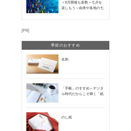
＜8月開催も多数＞七夕を
楽しもう～由来や各地の七
夕まつり・おう…
[PR]
季節のおすすめ
名刺
「手帳」のすすめ～デジタ
ル時代だからこそ輝く「紙
の手帳」の使い…
のし紙