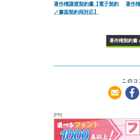
著作権譲渡契約書【電子契約
著作
／書面契約両対応】
著作権契約書 
このコ
[PR]