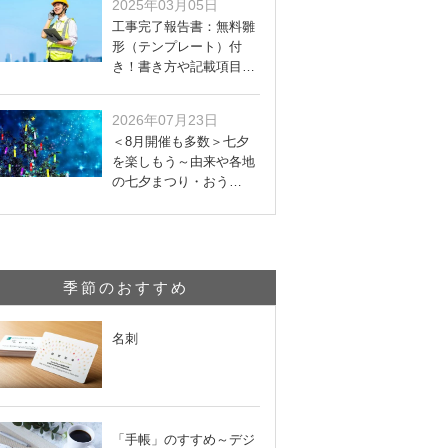
2025年03月05日
工事完了報告書：無料雛
形（テンプレート）付
き！書き方や記載項目…
2026年07月23日
＜8月開催も多数＞七夕
を楽しもう～由来や各地
の七夕まつり・おう…
季節のおすすめ
名刺
「手帳」のすすめ～デジ