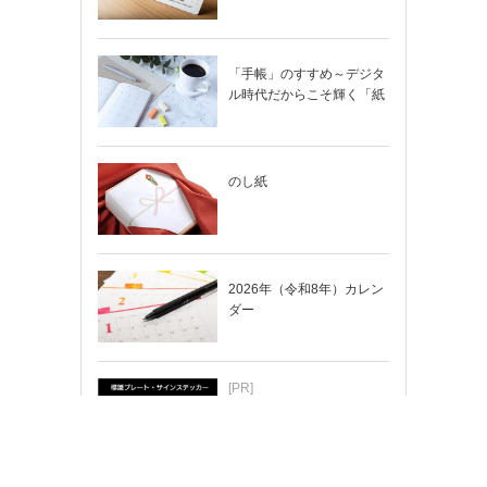
「手帳」のすすめ～デジタ
ル時代だからこそ輝く「紙
の手帳」の使い…
のし紙
2026年（令和8年）カレン
ダー
[PR]
ちょっと変えたい…そんな
時はカスタマイズもできま
す！