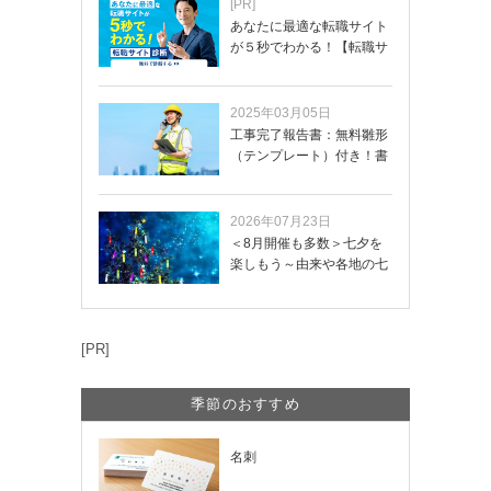
[PR]
あなたに最適な転職サイト
が５秒でわかる！【転職サ
イトを無料診断…
2025年03月05日
工事完了報告書：無料雛形
（テンプレート）付き！書
き方や記載項目…
2026年07月23日
＜8月開催も多数＞七夕を
楽しもう～由来や各地の七
夕まつり・おう…
[PR]
季節のおすすめ
名刺