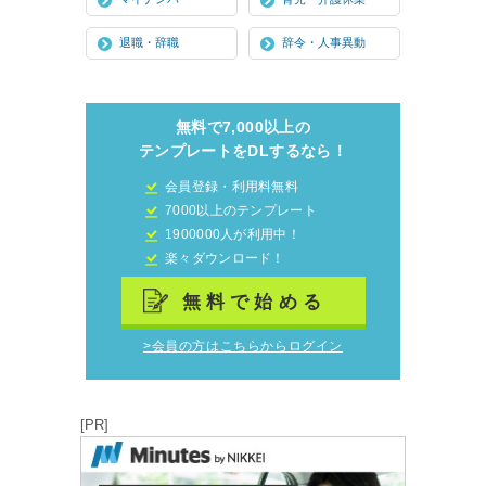
退職・辞職
辞令・人事異動
無料で7,000以上の
テンプレートをDLするなら！
会員登録・利用料無料
7000以上のテンプレート
1900000人が利用中！
楽々ダウンロード！
無料で始める
>会員の方はこちらからログイン
[PR]