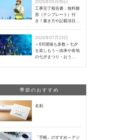
2025年03月05日
工事完了報告書：無料雛
形（テンプレート）付
き！書き方や記載項目…
2026年07月23日
＜8月開催も多数＞七夕
を楽しもう～由来や各地
の七夕まつり・おう…
季節のおすすめ
名刺
「手帳」のすすめ～デジ