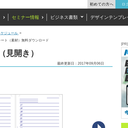
初めての方へ
ロ
ド
セミナー情報
ビジネス書類
デザインテンプレ
スケジュール
テンプレート（素材）無料ダウンロード
[PR]
e C（見開き）
最終更新日：2017年09月06日