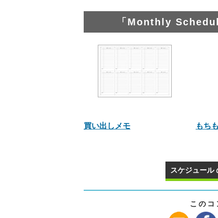
「Monthly Sch
買い出しメモ
もち
スケジュール 
このコ