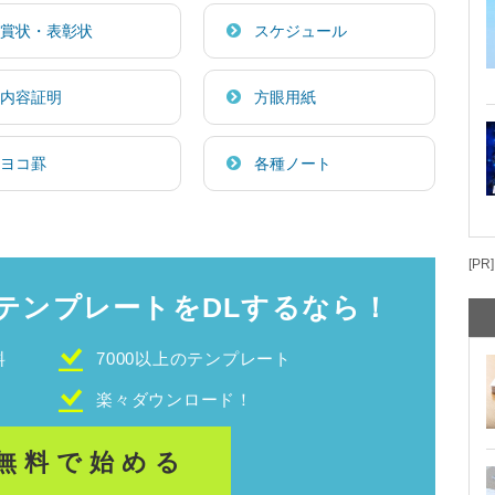
賞状・表彰状
スケジュール
内容証明
方眼用紙
ヨコ罫
各種ノート
[PR]
テンプレートをDLするなら！
料
7000以上のテンプレート
！
楽々ダウンロード！
無料で始める