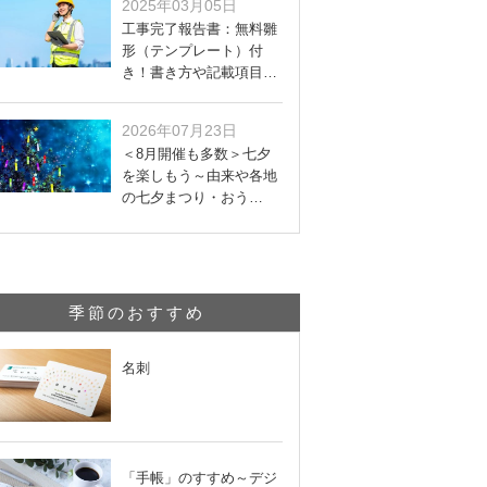
2025年03月05日
工事完了報告書：無料雛
形（テンプレート）付
き！書き方や記載項目…
2026年07月23日
＜8月開催も多数＞七夕
を楽しもう～由来や各地
の七夕まつり・おう…
季節のおすすめ
名刺
「手帳」のすすめ～デジ