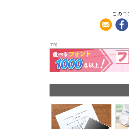
このコ
[PR]