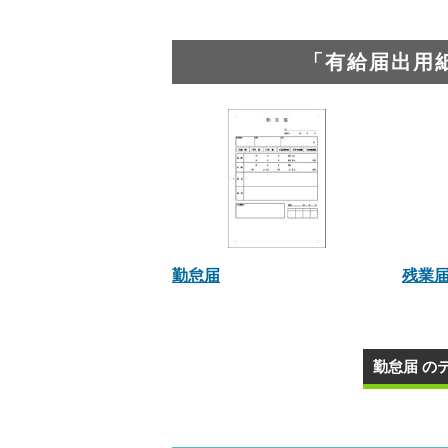
「有給届出用
勤怠届
残業届
勤怠届 の