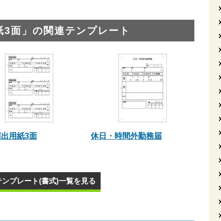
紙3面」の関連テンプレート
出用紙3面
休日・時間外勤務届
テンプレート(書式)一覧を見る