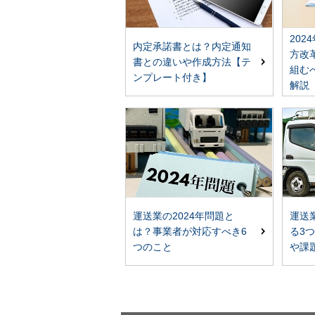
20
内定承諾書とは？内定通知
方改
書との違いや作成方法【テ
組む
ンプレート付き】
解説
運送業の2024年問題と
運送
は？事業者が対応すべき6
る3
つのこと
や課