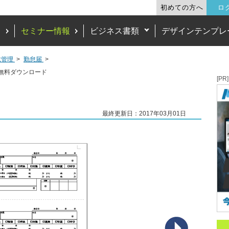
初めての方へ
ロ
ド
セミナー情報
ビジネス書類
デザインテンプレ
怠管理
勤怠届
無料ダウンロード
[PR]
最終更新日：2017年03月01日