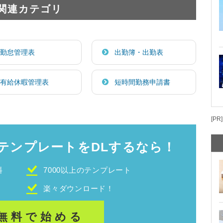
関連カテゴリ
勤怠管理表
出勤簿・出勤表
有給休暇管理表
短時間勤務申請書
[PR]
テンプレートをDLするなら！
料
7000以上のテンプレート
！
楽々ダウンロード！
無料で始める