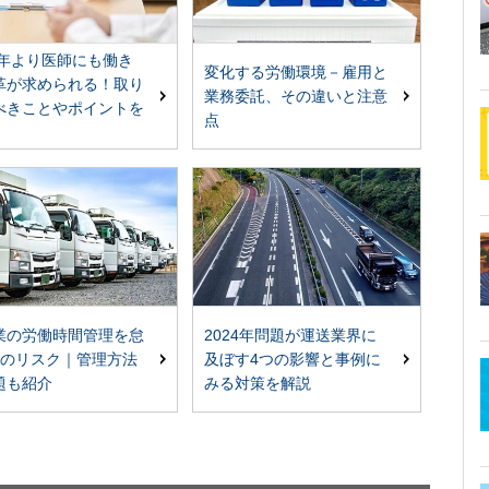
24年より医師にも働き
変化する労働環境－雇用と
革が求められる！取り
業務委託、その違いと注意
べきことやポイントを
点
業の労働時間管理を怠
2024年問題が運送業界に
つのリスク｜管理方法
及ぼす4つの影響と事例に
題も紹介
みる対策を解説