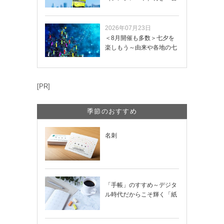
き方や記載項目…
2026年07月23日
＜8月開催も多数＞七夕を
楽しもう～由来や各地の七
夕まつり・おう…
[PR]
季節のおすすめ
名刺
「手帳」のすすめ～デジタ
ル時代だからこそ輝く「紙
の手帳」の使い…