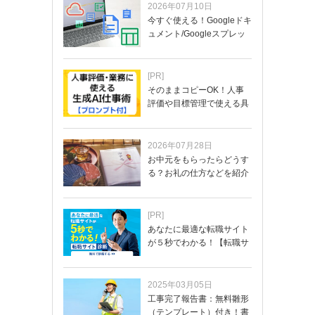
2026年07月10日
今すぐ使える！Googleドキ
ュメント/Googleスプレッ
ド…
[PR]
そのままコピーOK！人事
評価や目標管理で使える具
体的なプロンプ…
2026年07月28日
お中元をもらったらどうす
る？お礼の仕方などを紹介
[PR]
あなたに最適な転職サイト
が５秒でわかる！【転職サ
イトを無料診断…
2025年03月05日
工事完了報告書：無料雛形
（テンプレート）付き！書