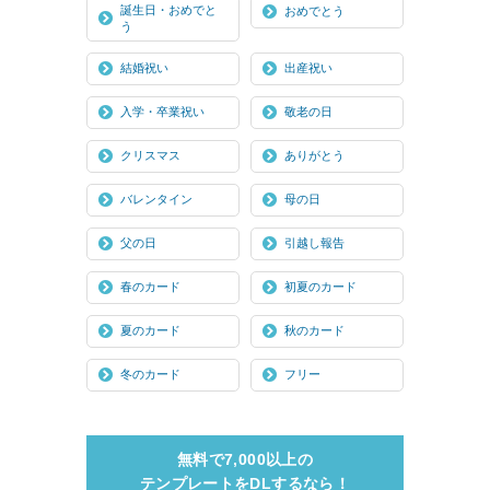
誕生日・おめでと
おめでとう
う
結婚祝い
出産祝い
入学・卒業祝い
敬老の日
クリスマス
ありがとう
バレンタイン
母の日
父の日
引越し報告
春のカード
初夏のカード
夏のカード
秋のカード
冬のカード
フリー
無料で7,000以上の
テンプレートをDLするなら！