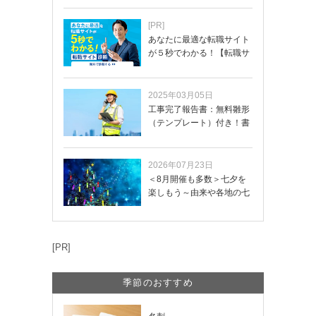
[PR]
あなたに最適な転職サイト
が５秒でわかる！【転職サ
イトを無料診断…
2025年03月05日
工事完了報告書：無料雛形
（テンプレート）付き！書
き方や記載項目…
2026年07月23日
＜8月開催も多数＞七夕を
楽しもう～由来や各地の七
夕まつり・おう…
[PR]
季節のおすすめ