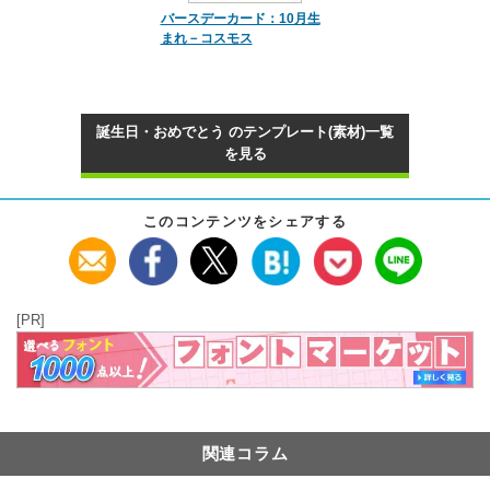
バースデーカード：10月生
まれ－コスモス
誕生日・おめでとう のテンプレート(素材)一覧
を見る
このコンテンツをシェアする
[PR]
関連コラム