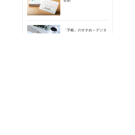
名刺
「手帳」のすすめ～デジタ
ル時代だからこそ輝く「紙
の手帳」の使い…
のし紙
2026年（令和8年）カレン
ダー
[PR]
ちょっと変えたい…そんな
時はカスタマイズもできま
す！