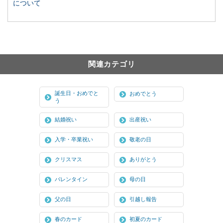
について
関連カテゴリ
誕生日・おめでと
おめでとう
う
結婚祝い
出産祝い
入学・卒業祝い
敬老の日
クリスマス
ありがとう
バレンタイン
母の日
父の日
引越し報告
春のカード
初夏のカード