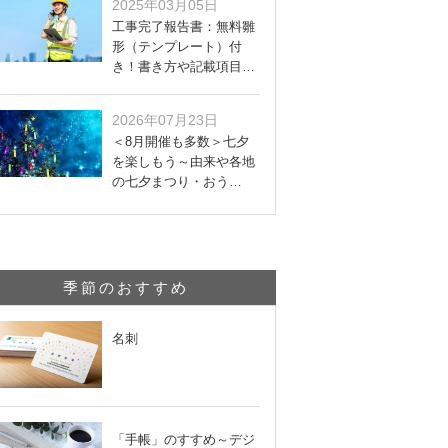
2025年03月05日
工事完了報告書：無料雛
形（テンプレート）付
き！書き方や記載項目…
2026年07月23日
＜8月開催も多数＞七夕
を楽しもう～由来や各地
の七夕まつり・おう…
季節のおすすめ
名刺
「手帳」のすすめ～デジ