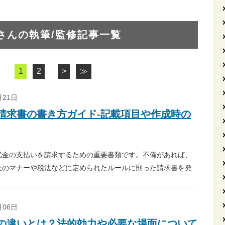
さんの執筆/監修記事一覧
1
2
>
≫
8月21日
請求書の書き方ガイド-記載項目や作成時の
代金の支払いを請求するための重要書類です。不備があれば、
上のマナーや税法などに定められたルールに則った請求書を発
ついて詳しく解説します。請求書テンプレートも合わせてご利
8月06日
の違いとは？法的効力や必要な場面について