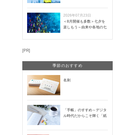
き方や記載項目…
2026年07月23日
＜8月開催も多数＞七夕を
楽しもう～由来や各地の七
夕まつり・おう…
[PR]
季節のおすすめ
名刺
「手帳」のすすめ～デジタ
ル時代だからこそ輝く「紙
の手帳」の使い…