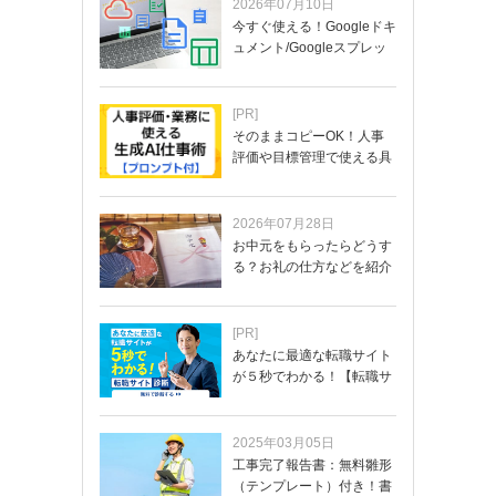
2026年07月10日
今すぐ使える！Googleドキ
ュメント/Googleスプレッ
ド…
[PR]
そのままコピーOK！人事
評価や目標管理で使える具
体的なプロンプ…
2026年07月28日
お中元をもらったらどうす
る？お礼の仕方などを紹介
[PR]
あなたに最適な転職サイト
が５秒でわかる！【転職サ
イトを無料診断…
2025年03月05日
工事完了報告書：無料雛形
（テンプレート）付き！書