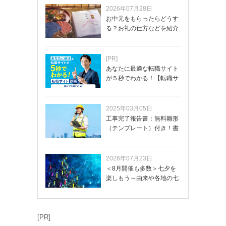
2026年07月28日
お中元をもらったらどうす
る？お礼の仕方などを紹介
[PR]
あなたに最適な転職サイト
が５秒でわかる！【転職サ
イトを無料診断…
2025年03月05日
工事完了報告書：無料雛形
（テンプレート）付き！書
き方や記載項目…
2026年07月23日
＜8月開催も多数＞七夕を
楽しもう～由来や各地の七
夕まつり・おう…
[PR]