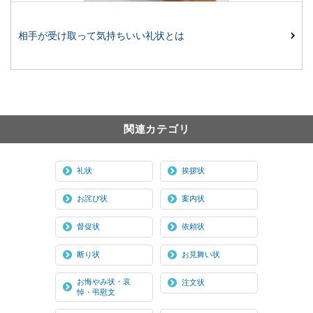
相手が受け取って気持ちいい礼状とは
関連カテゴリ
礼状
挨拶状
お詫び状
案内状
督促状
依頼状
断り状
お見舞い状
お悔やみ状・哀
注文状
悼・弔慰文