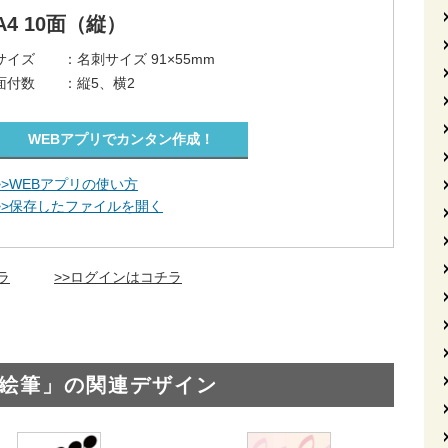
A4 10面（縦）
サイズ ：
名刺サイズ 91×55mm
面付数 ：
縦5、横2
WEBアプリでカンタン作成！
>>WEBアプリの使い方
>>保存したファイルを開く
ラ
>>ログインはコチラ
‐絵筆」の関連デザイン