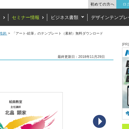
初めての方へ
ロ
ド
セミナー情報
ビジネス書類
デザインテンプレ
性的
「アート‐絵筆」のテンプレート（素材）無料ダウンロード
[PR]
最終更新日：2018年11月29日