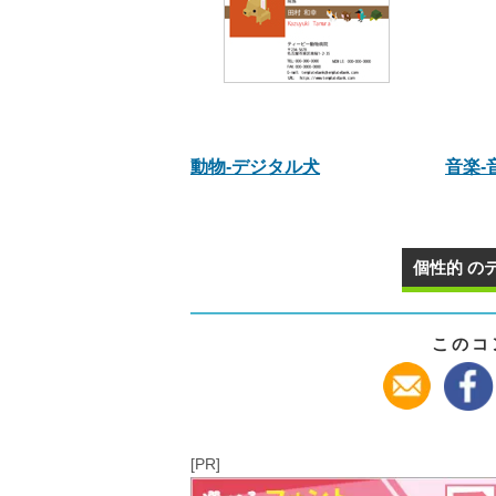
動物‐デジタル犬
音楽‐
個性的 の
このコ
[PR]