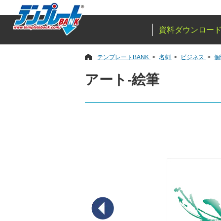
資料ダウンロー
テンプレートBANK
名刺
ビジネス
個
アート‐絵筆