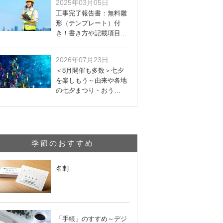
2025年03月05日
工事完了報告書：無料雛
形（テンプレート）付
き！書き方や記載項目…
2026年07月23日
＜8月開催も多数＞七夕
を楽しもう～由来や各地
の七夕まつり・おう…
季節のおすすめ
名刺
「手帳」のすすめ～デジ