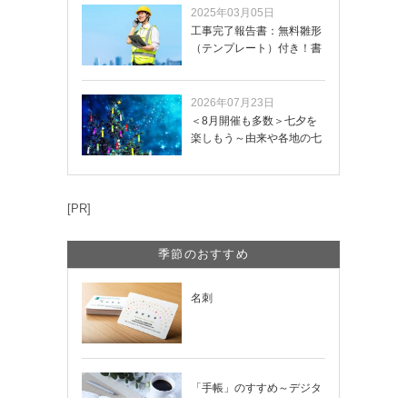
2025年03月05日
工事完了報告書：無料雛形
（テンプレート）付き！書
き方や記載項目…
2026年07月23日
＜8月開催も多数＞七夕を
楽しもう～由来や各地の七
夕まつり・おう…
[PR]
季節のおすすめ
名刺
「手帳」のすすめ～デジタ
ル時代だからこそ輝く「紙