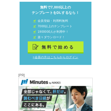
無料で7,000以上の
テンプレートをDLするなら！
会員登録・利用料無料
7000以上のテンプレート
1900000人が利用中！
楽々ダウンロード！
無料で始める
>会員の方はこちらからログイン
[PR]