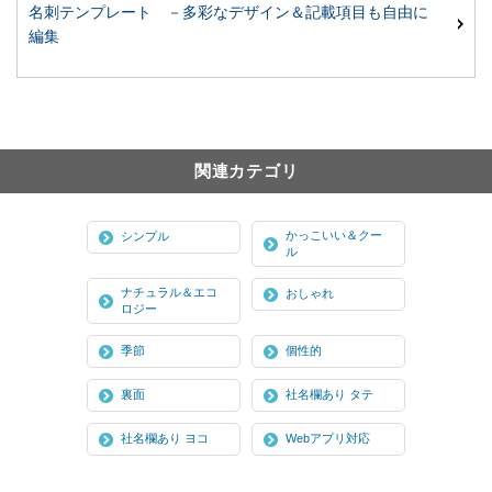
名刺テンプレート －多彩なデザイン＆記載項目も自由に
編集
関連カテゴリ
かっこいい＆クー
シンプル
ル
ナチュラル＆エコ
おしゃれ
ロジー
季節
個性的
裏面
社名欄あり タテ
社名欄あり ヨコ
Webアプリ対応