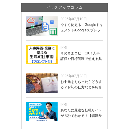
ピックアップコラム
2026年07月10日
今すぐ使える！Googleドキ
ュメント/Googleスプレッ
ド…
[PR]
そのままコピーOK！人事
評価や目標管理で使える具
体的なプロンプ…
2026年07月28日
お中元をもらったらどうす
る？お礼の仕方などを紹介
[PR]
あなたに最適な転職サイト
が５秒でわかる！【転職サ
イトを無料診断…