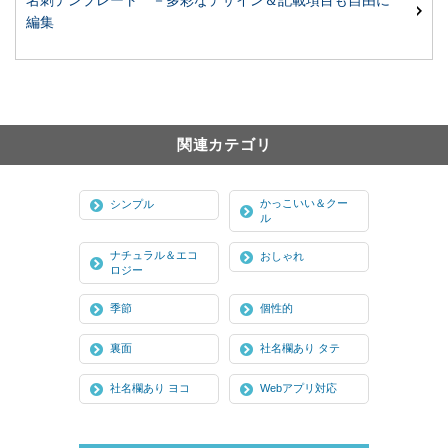
名刺テンプレート －多彩なデザイン＆記載項目も自由に
編集
関連カテゴリ
かっこいい＆クー
シンプル
ル
ナチュラル＆エコ
おしゃれ
ロジー
季節
個性的
裏面
社名欄あり タテ
社名欄あり ヨコ
Webアプリ対応