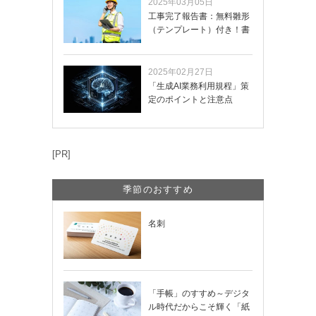
2025年03月05日
工事完了報告書：無料雛形
（テンプレート）付き！書
き方や記載項目…
2025年02月27日
「生成AI業務利用規程」策
定のポイントと注意点
[PR]
季節のおすすめ
名刺
「手帳」のすすめ～デジタ
ル時代だからこそ輝く「紙