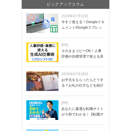
ピックアップコラム
2026年07月10日
今すぐ使える！Googleドキ
ュメント/Googleスプレッ
ド…
[PR]
そのままコピーOK！人事
評価や目標管理で使える具
体的なプロンプ…
2026年07月28日
お中元をもらったらどうす
る？お礼の仕方などを紹介
[PR]
あなたに最適な転職サイト
が５秒でわかる！【転職サ
イトを無料診断…