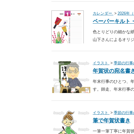
カレンダー
2026
ペーパーキルト・
色とりどりの細かな
山下さんによるオリジ
イラスト
季節の行事
年賀状の宛名書
年末行事のひとつ、
す。師走、年末行事
イラスト
季節の行事
筆で年賀状書き
一筆一筆丁寧に年賀