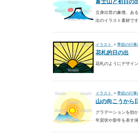
富士山と初日の
立身出世の象徴、あ
出のイラスト素材で
イラスト
季節の行事
花札的日の出
花札のようにデザイ
イラスト
季節の行事
山の向こうから
グラデーションを効
年賀状や新年を表す