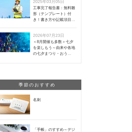
2025年03月05日
工事完了報告書：無料雛
形（テンプレート）付
き！書き方や記載項目…
2026年07月23日
＜8月開催も多数＞七夕
を楽しもう～由来や各地
の七夕まつり・おう…
季節のおすすめ
名刺
「手帳」のすすめ～デジ