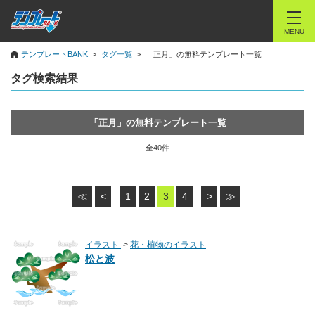
MENU
テンプレートBANK
タグ一覧
「正月」の無料テンプレート一覧
タグ検索結果
「正月」の無料テンプレート一覧
全40件
≪
<
1
2
3
4
>
≫
イラスト
花・植物のイラスト
松と波