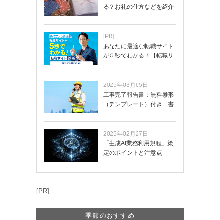
る？お礼の仕方などを紹介
[PR]
あなたに最適な転職サイト
が５秒でわかる！【転職サ
イトを無料診断…
2025年03月05日
工事完了報告書：無料雛形
（テンプレート）付き！書
き方や記載項目…
2025年02月27日
「生成AI業務利用規程」策
定のポイントと注意点
[PR]
季節のおすすめ