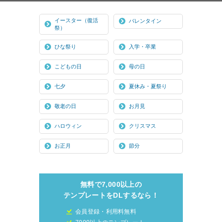
イースター（復活
バレンタイン
祭）
ひな祭り
入学・卒業
こどもの日
母の日
七夕
夏休み・夏祭り
敬老の日
お月見
ハロウィン
クリスマス
お正月
節分
無料で7,000以上の
テンプレートをDLするなら！
会員登録・利用料無料