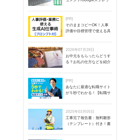
ュメント/Googleスプレッ
ド…
[PR]
そのままコピーOK！人事
評価や目標管理で使える具
体的なプロンプ…
2026年07月28日
お中元をもらったらどうす
る？お礼の仕方などを紹介
[PR]
あなたに最適な転職サイト
が５秒でわかる！【転職サ
イトを無料診断…
2025年03月05日
工事完了報告書：無料雛形
（テンプレート）付き！書
き方や記載項目…