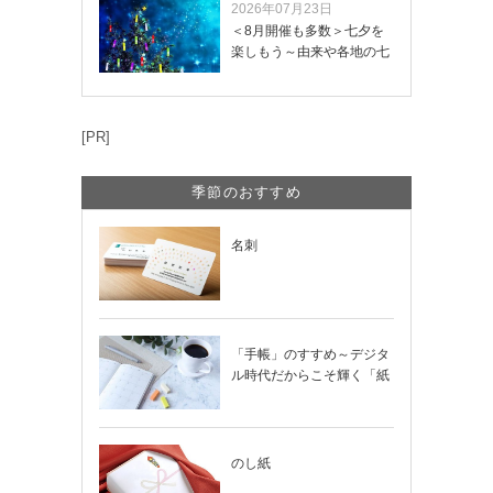
2026年07月23日
＜8月開催も多数＞七夕を
楽しもう～由来や各地の七
夕まつり・おう…
[PR]
季節のおすすめ
名刺
「手帳」のすすめ～デジタ
ル時代だからこそ輝く「紙
の手帳」の使い…
のし紙