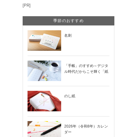
[PR]
季節のおすすめ
名刺
「手帳」のすすめ～デジタ
ル時代だからこそ輝く「紙
の手帳」の使い…
のし紙
2026年（令和8年）カレン
ダー