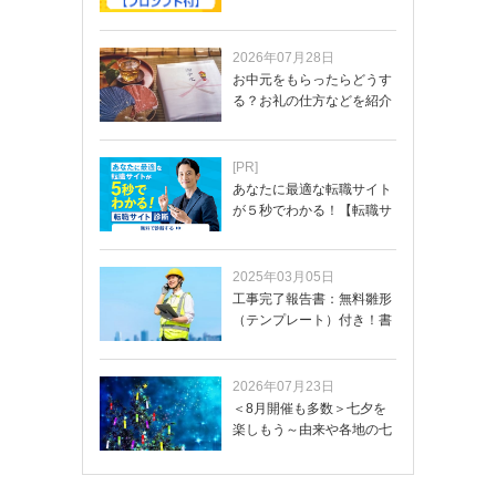
体的なプロンプ…
2026年07月28日
お中元をもらったらどうす
る？お礼の仕方などを紹介
[PR]
あなたに最適な転職サイト
が５秒でわかる！【転職サ
イトを無料診断…
2025年03月05日
工事完了報告書：無料雛形
（テンプレート）付き！書
き方や記載項目…
2026年07月23日
＜8月開催も多数＞七夕を
楽しもう～由来や各地の七
夕まつり・おう…