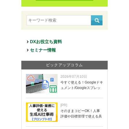
DXお役立ち資料
セミナー情報
ピックアップコラム
2026年07月10日
今すぐ使える！Googleドキ
ュメント/Googleスプレッ
ド…
[PR]
そのままコピーOK！人事
評価や目標管理で使える具
体的なプロンプ…