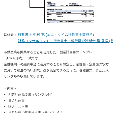
行政書士 中村 充 (エニィタイム行政書士事務所)
監修者：
財務コンサルタント・行政書士・銀行融資診断士 岸 秀洋 (行
不動産業を開業することを想定した、創業計画書のテンプレート
（Excel形式）一式です。
金融機関への融資申込に活用することも想定し、定性面・定量面の双方
において精度の高い創業計画を策定できるように、各種書式、また記入
サンプルを収録しています。
＜内容＞
創業計画概要書（サンプル付）
資金計画書
購入リスト表
損益計画の算出根拠表（サンプル付）