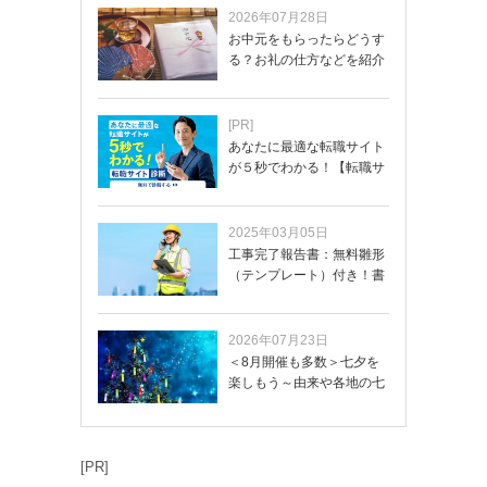
2026年07月28日
お中元をもらったらどうす
る？お礼の仕方などを紹介
[PR]
あなたに最適な転職サイト
が５秒でわかる！【転職サ
イトを無料診断…
2025年03月05日
工事完了報告書：無料雛形
（テンプレート）付き！書
き方や記載項目…
2026年07月23日
＜8月開催も多数＞七夕を
楽しもう～由来や各地の七
夕まつり・おう…
[PR]