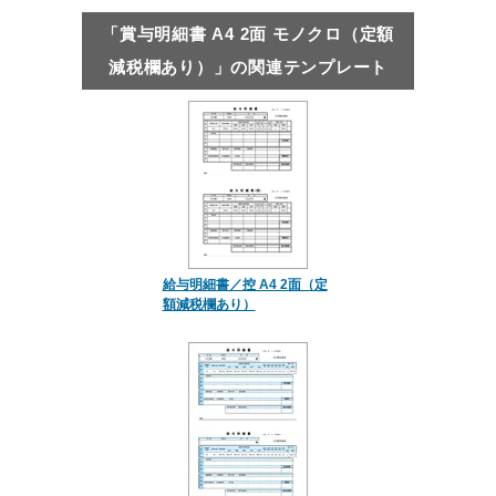
「賞与明細書 A4 2面 モノクロ（定額
減税欄あり）」の関連テンプレート
給与明細書／控 A4 2面（定
額減税欄あり）