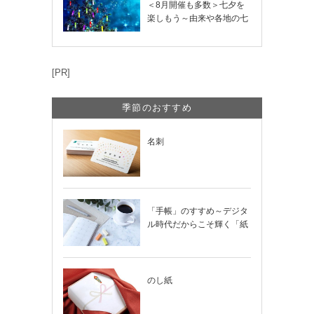
＜8月開催も多数＞七夕を
楽しもう～由来や各地の七
夕まつり・おう…
[PR]
季節のおすすめ
名刺
「手帳」のすすめ～デジタ
ル時代だからこそ輝く「紙
の手帳」の使い…
のし紙