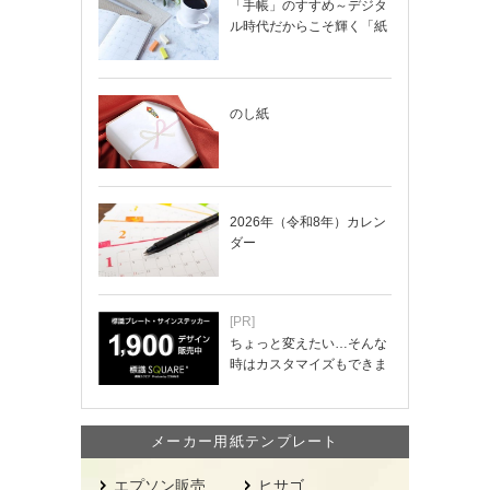
「手帳」のすすめ～デジタ
ル時代だからこそ輝く「紙
の手帳」の使い…
のし紙
2026年（令和8年）カレン
ダー
[PR]
ちょっと変えたい…そんな
時はカスタマイズもできま
す！
メーカー用紙テンプレート
エプソン販売
ヒサゴ