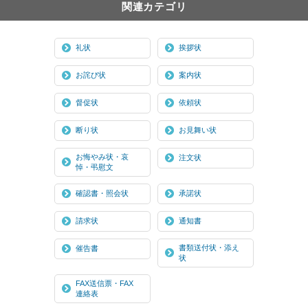
関連カテゴリ
礼状
挨拶状
お詫び状
案内状
督促状
依頼状
断り状
お見舞い状
お悔やみ状・哀
注文状
悼・弔慰文
確認書・照会状
承諾状
請求状
通知書
書類送付状・添え
催告書
状
FAX送信票・FAX
連絡表