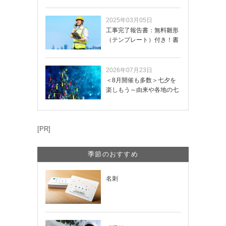
2025年03月05日
工事完了報告書：無料雛形
（テンプレート）付き！書
き方や記載項目…
2026年07月23日
＜8月開催も多数＞七夕を
楽しもう～由来や各地の七
夕まつり・おう…
[PR]
季節のおすすめ
名刺