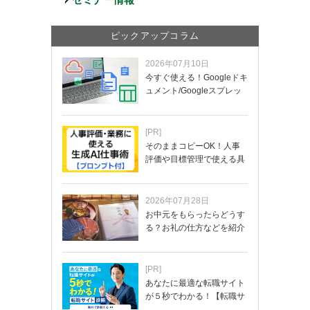
ピックアップコラム
2026年07月10日
今すぐ使える！Googleドキ
ュメント/Googleスプレッ
ド…
[PR]
そのままコピーOK！人事
評価や目標管理で使える具
体的なプロンプ…
2026年07月28日
お中元をもらったらどうす
る？お礼の仕方などを紹介
[PR]
あなたに最適な転職サイト
が５秒でわかる！【転職サ
イトを無料診断…