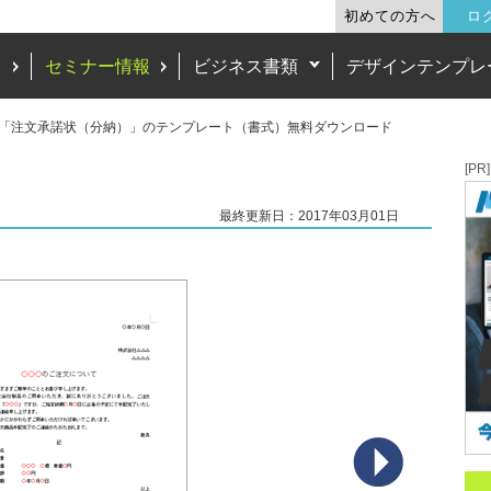
初めての方へ
ロ
ド
セミナー情報
ビジネス書類
デザインテンプレ
「注文承諾状（分納）」のテンプレート（書式）無料ダウンロード
[PR]
最終更新日：2017年03月01日