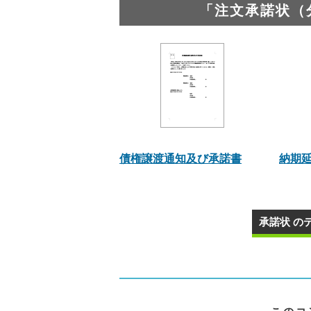
「注文承諾状（
債権譲渡通知及び承諾書
納期
承諾状 の