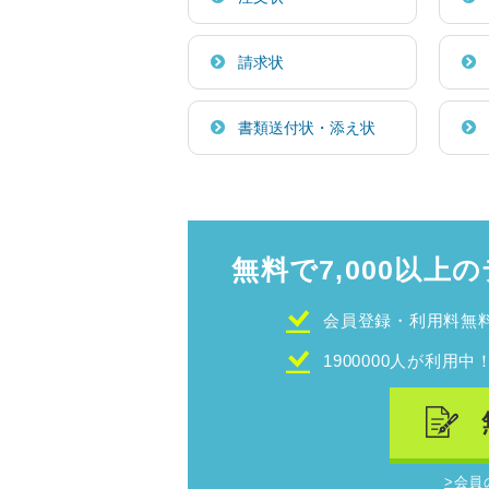
請求状
書類送付状・添え状
無料で7,000以上の
会員登録・利用料無
1900000人が利用中
>会員