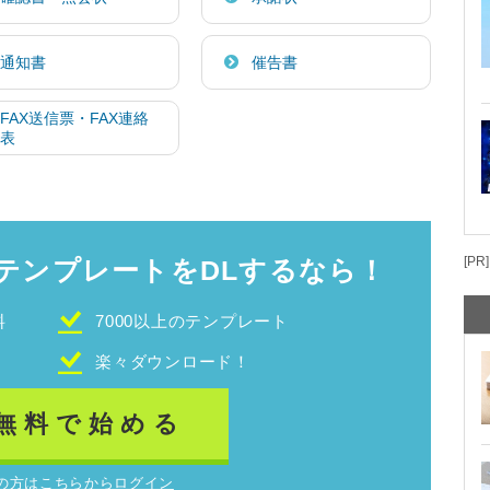
通知書
催告書
FAX送信票・FAX連絡
表
[PR]
テンプレートをDLするなら！
料
7000以上のテンプレート
！
楽々ダウンロード！
無料で始める
の方はこちらからログイン