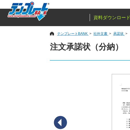
資料ダウンロー
テンプレートBANK
社外文書
承諾状
注文承諾状（分納）