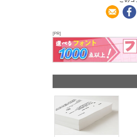
このコ
[PR]