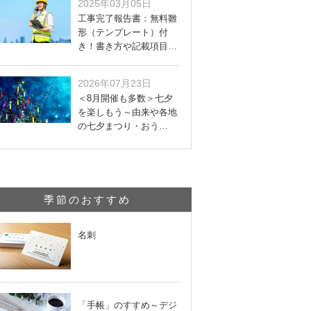
2025年03月05日
工事完了報告書：無料雛
形（テンプレート）付
き！書き方や記載項目…
2026年07月23日
＜8月開催も多数＞七夕
を楽しもう～由来や各地
の七夕まつり・おう…
季節のおすすめ
名刺
「手帳」のすすめ～デジ