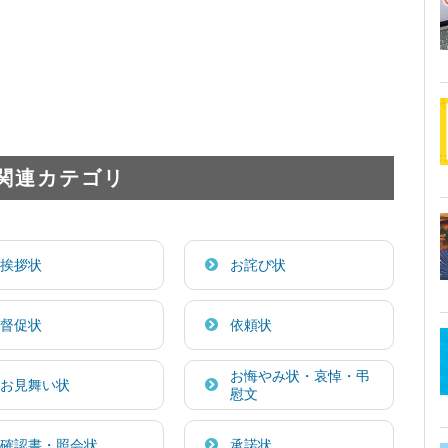
関連カテゴリ
挨拶状
お詫び状
督促状
依頼状
お悔やみ状・哀悼・弔
お見舞い状
慰文
確認書・照会状
承諾状