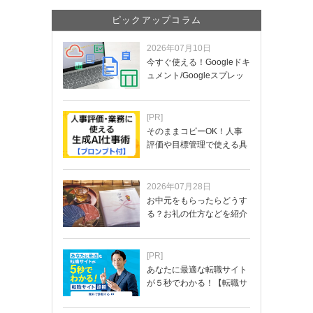
ピックアップコラム
2026年07月10日
今すぐ使える！Googleドキ
ュメント/Googleスプレッ
ド…
[PR]
そのままコピーOK！人事
評価や目標管理で使える具
体的なプロンプ…
2026年07月28日
お中元をもらったらどうす
る？お礼の仕方などを紹介
[PR]
あなたに最適な転職サイト
が５秒でわかる！【転職サ
イトを無料診断…