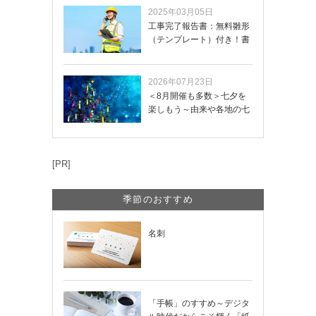
2025年03月05日
工事完了報告書：無料雛形
（テンプレート）付き！書
き方や記載項目…
2026年07月23日
＜8月開催も多数＞七夕を
楽しもう～由来や各地の七
夕まつり・おう…
[PR]
季節のおすすめ
名刺
「手帳」のすすめ～デジタ