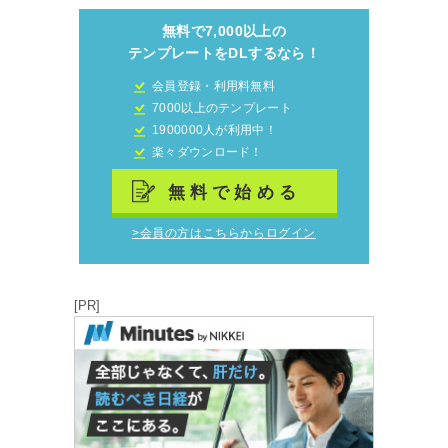
無料で7,000以上の
テンプレートをDLするなら！
会員登録・利用料無料
7000以上のテンプレート
1900000人が利用中！
楽々ダウンロード！
無料で始める
>会員の方はこちらからログイン
[PR]