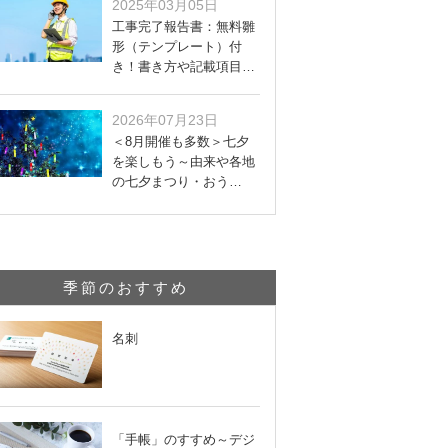
2025年03月05日
工事完了報告書：無料雛
形（テンプレート）付
き！書き方や記載項目…
2026年07月23日
＜8月開催も多数＞七夕
を楽しもう～由来や各地
の七夕まつり・おう…
季節のおすすめ
名刺
「手帳」のすすめ～デジ