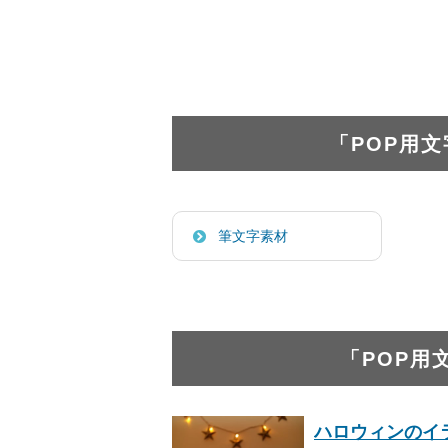
「POP用
筆文字素材
「POP用
ハロウィンのイ