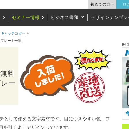
初めての方へ
ロ
ド
セミナー情報
ビジネス書類
デザインテンプレ
・キャッチコピー
ンプレート一覧
[PR]
の無料
プレー
ッチとして使える文字素材です。目につきやすい色、フ
目を引くようデザインしています。