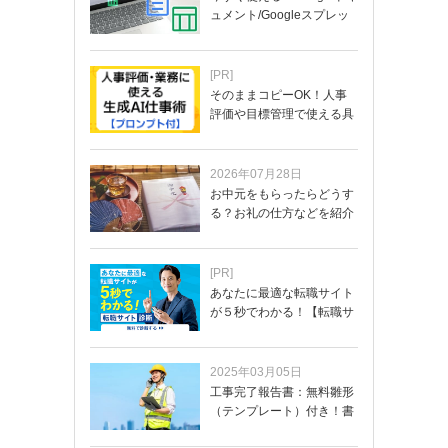
ュメント/Googleスプレッ
ド…
[PR]
そのままコピーOK！人事
評価や目標管理で使える具
体的なプロンプ…
2026年07月28日
お中元をもらったらどうす
る？お礼の仕方などを紹介
[PR]
あなたに最適な転職サイト
が５秒でわかる！【転職サ
イトを無料診断…
2025年03月05日
工事完了報告書：無料雛形
（テンプレート）付き！書
き方や記載項目…