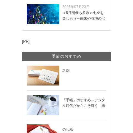
2026年07月23日
＜8月開催も多数＞七夕を
楽しもう～由来や各地の七
夕まつり・おう…
[PR]
季節のおすすめ
名刺
「手帳」のすすめ～デジタ
ル時代だからこそ輝く「紙
の手帳」の使い…
のし紙