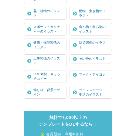
花・植物のイラス
動物・生き物のイ
ト
ラスト
スポーツ・カルチ
食べ物・飲み物の
ャーのイラスト
イラスト
健康・保健関係の
防災関係のイラス
イラスト
ト
工事関係のイラス
その他のイラスト
ト
POP素材・キャッ
マーク・アイコン
チコピー
飾り枠・背景デザ
ライフステージ・
イン
生活のイラスト
無料で7,000以上の
テンプレートをDLするなら！
会員登録・利用料無料