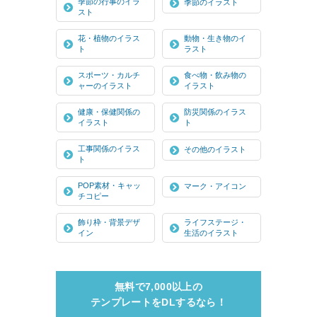
季節の行事のイラ
季節のイラスト
スト
花・植物のイラス
動物・生き物のイ
ト
ラスト
スポーツ・カルチ
食べ物・飲み物の
ャーのイラスト
イラスト
健康・保健関係の
防災関係のイラス
イラスト
ト
工事関係のイラス
その他のイラスト
ト
POP素材・キャッ
マーク・アイコン
チコピー
飾り枠・背景デザ
ライフステージ・
イン
生活のイラスト
無料で7,000以上の
テンプレートをDLするなら！