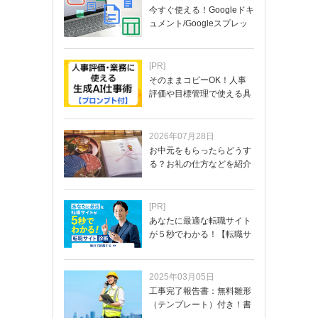
今すぐ使える！Googleドキ
ュメント/Googleスプレッ
ド…
[PR]
そのままコピーOK！人事
評価や目標管理で使える具
体的なプロンプ…
2026年07月28日
お中元をもらったらどうす
る？お礼の仕方などを紹介
[PR]
あなたに最適な転職サイト
が５秒でわかる！【転職サ
イトを無料診断…
2025年03月05日
工事完了報告書：無料雛形
（テンプレート）付き！書