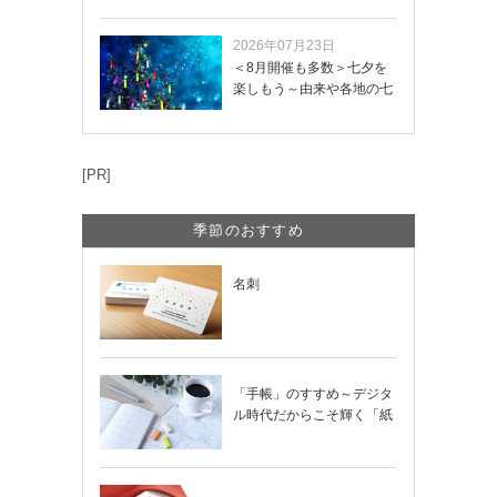
き方や記載項目…
2026年07月23日
＜8月開催も多数＞七夕を
楽しもう～由来や各地の七
夕まつり・おう…
[PR]
季節のおすすめ
名刺
「手帳」のすすめ～デジタ
ル時代だからこそ輝く「紙
の手帳」の使い…