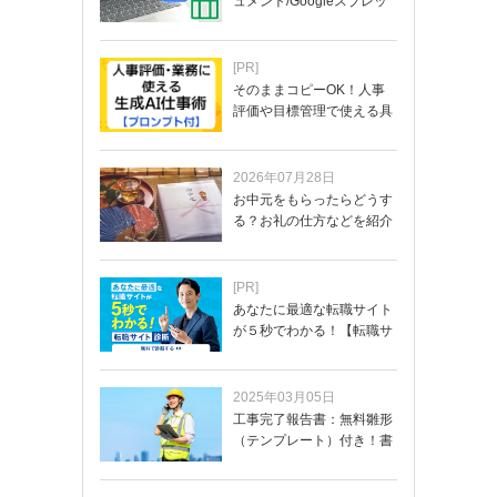
ュメント/Googleスプレッ
ド…
[PR]
そのままコピーOK！人事
評価や目標管理で使える具
体的なプロンプ…
2026年07月28日
お中元をもらったらどうす
る？お礼の仕方などを紹介
[PR]
あなたに最適な転職サイト
が５秒でわかる！【転職サ
イトを無料診断…
2025年03月05日
工事完了報告書：無料雛形
（テンプレート）付き！書
き方や記載項目…