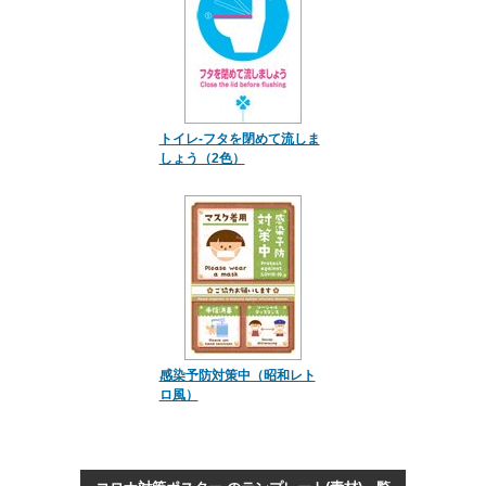
トイレ-フタを閉めて流しま
しょう（2色）
感染予防対策中（昭和レト
ロ風）