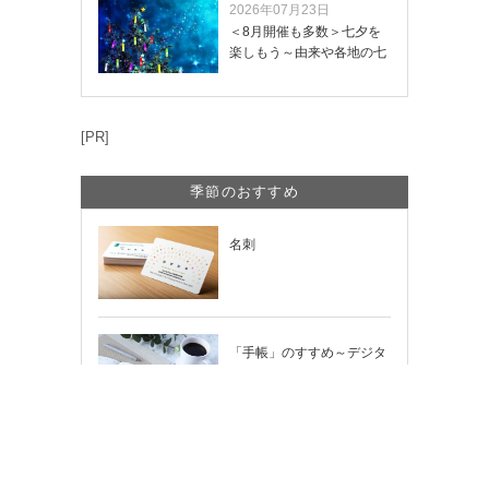
2026年07月23日
＜8月開催も多数＞七夕を
楽しもう～由来や各地の七
夕まつり・おう…
[PR]
季節のおすすめ
名刺
「手帳」のすすめ～デジタ
ル時代だからこそ輝く「紙
の手帳」の使い…
のし紙