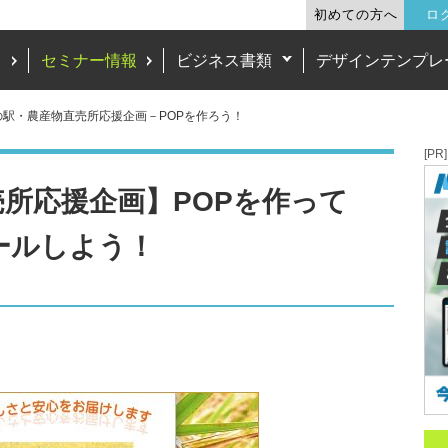
初めての方へ
ロ
ド
セミナー情報
ビジネス書類
デザインテンプレ
の駅・農産物直売所応援企画－POPを作ろう！
[PR]
所応援企画】POPを作って
ールしよう！