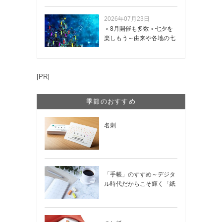
2026年07月23日
＜8月開催も多数＞七夕を
楽しもう～由来や各地の七
夕まつり・おう…
[PR]
季節のおすすめ
名刺
「手帳」のすすめ～デジタ
ル時代だからこそ輝く「紙
の手帳」の使い…