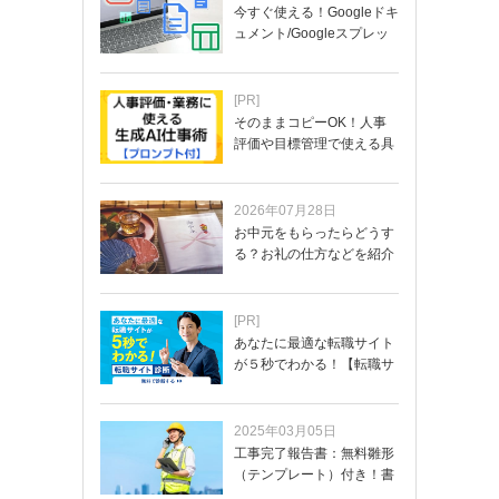
今すぐ使える！Googleドキ
ュメント/Googleスプレッ
ド…
[PR]
そのままコピーOK！人事
評価や目標管理で使える具
体的なプロンプ…
2026年07月28日
お中元をもらったらどうす
る？お礼の仕方などを紹介
[PR]
あなたに最適な転職サイト
が５秒でわかる！【転職サ
イトを無料診断…
2025年03月05日
工事完了報告書：無料雛形
（テンプレート）付き！書
き方や記載項目…