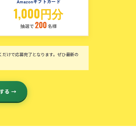
Amazonギフトカード
1,000円分
200
抽選で
名様
くだけで応募完了となります。ぜひ最新の
する →