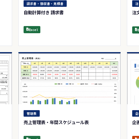
請求書・領収書・見積書
注
自動計算付き 請求書
注
Excel
管理表
企
売上管理表・年間スケジュール表
企