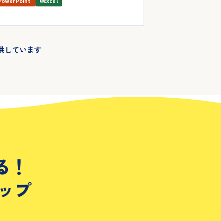
PowerPoint
Excel
供しています
る！
ップ