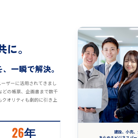
共に。
を、一瞬で解決。
のユーザーに活用されてきまし
などの帳票、企画書まで数千
もクオリティも劇的に引き上
26
年
建設、小売、
あらゆるビジネスパー